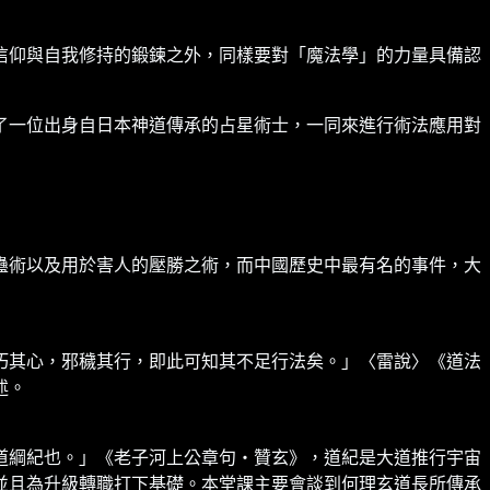
信仰與自我修持的鍛鍊之外，同樣要對「魔法學」的力量具備認
了一位出身自日本神道傳承的占星術士，一同來進行術法應用對
蠱術以及用於害人的壓勝之術，而中國歷史中最有名的事件，大
巧其心，邪穢其行，即此可知其不足行法矣。」〈雷說〉《道法
述。
道綱紀也。」《老子河上公章句・贊玄》，道紀是大道推行宇宙
並且為升級轉職打下基礎。本堂課主要會談到何理玄道長所傳承