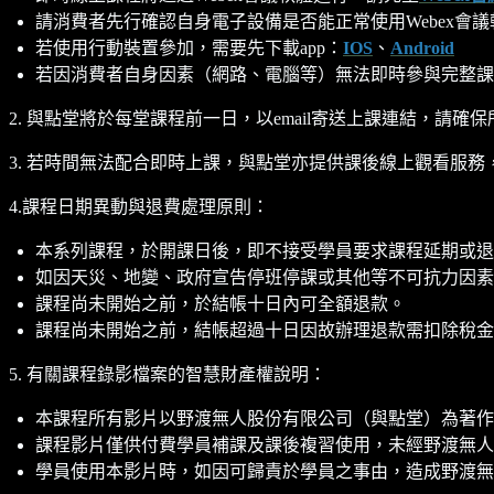
請消費者先行確認自身電子設備是否能正常使用Webex會議
若使用行動裝置參加，需要先下載app：
IOS
、
Android
若因消費者自身因素（網路、電腦等）無法即時參與完整課
2. 與點堂將於每堂課程前一日，以email寄送上課連結，請確保
3. 若時間無法配合即時上課，與點堂亦提供課後線上觀看服務，
4.課程日期異動與退費處理原則：
本系列課程，於開課日後，即不接受學員要求課程延期或退
如因天災、地變、政府宣告停班停課或其他等不可抗力因素
課程尚未開始之前，於結帳十日內可全額退款。
課程尚未開始之前，結帳超過十日因故辦理退款需扣除稅金(5%
5. 有關課程錄影檔案的智慧財產權說明：
本課程所有影片以野渡無人股份有限公司（與點堂）為著作
課程影片僅供付費學員補課及課後複習使用，未經野渡無人
學員使用本影片時，如因可歸責於學員之事由，造成野渡無