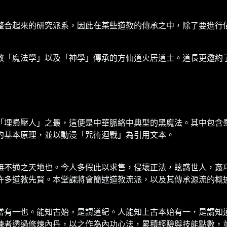
整合起來的研究派系，因此在某些道教的傳承之中，除了要進行
教「魔法學」以及「神學」傳承的方仙道火居道士。道長更邀約
「埋蠱壓人」之最，這便是中華脈絡中典型的黑魔法。其中包含
的基本原理，並以動漫「咒術迴戰」為引用文本。
無不通之天地也。今人多假此以求售，侵壞正法，眩惑世人，姦
許多道教先賢。本堂課將會簡述道教流派，以及其傳承源流的概
當有一也。能知古始，是謂道紀。人能知上古本始有一，是謂知
煉者透過修煉內丹，以之作為內功心法，累積經驗與技能點數，