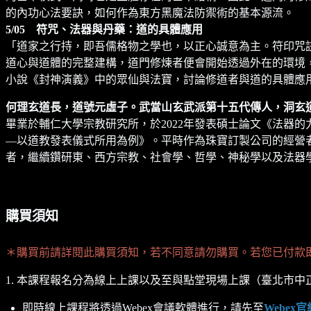
的內功心法要訣，如何作為東方黑魔法防禦術的基本源流。
5/05 符咒、法器與丹藥：道的具體應用
「道家之行持，即吾儒格物之學也，以正心誠意為主。符印咒
道心與道體的完整建構，道門修煉者便會開始透過外在的環境
小說《封神演義》中的眾仙與法寶，討論修道者與道的具體應
何理玄道長，道號元虛子。武當山玄武派第十五代傳人，洞玄
畢業於輔仁大學宗教研究所，於2022年發表碩士論文《法器的
—以道教發表儀式所用為例》。平時作為珠寶訂製公司的經營
者，繼續鑽研東、西方宗教、社會學、哲學、神秘學以及法器
購買須知
＊購買前請詳閱此購買須知，若不同意請勿購買。若您已付款
1. 本課程報名分為線上上課以及至與點堂現場上課（臺北市中正
即時線上課程將透過Webex會議軟體進行，請先至
Webex官