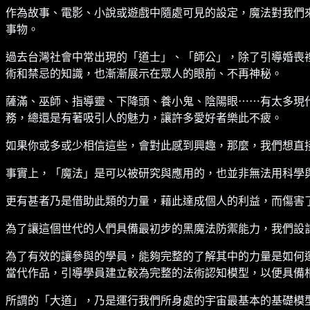
作為故事、電影、小說或遊戲中隨處可見的設定，魔法對我們
事物。
過去台灣社會中常出現的「道士」、「師公」，除了引導婚喪
術和禁忌的知識，也漸漸展示在眾人的眼前、不再神秘。
薩滿、巫師、指導靈、下降頭、養小鬼、陰陽眼⋯⋯有太多現
務，總還是有著吸引人的魅力，讓許多愛好者樂此不疲。
如果你或多或少相信這些，會對此感到興趣，那麼，我們想直
事實上，「魔法」是可以被研究與應用的，也並非無法用科學
更有甚者乃是借助此類的力量，藉此達成個人的利益，而傷害
為了讓這個世代的人們具備最初步的黑魔法防禦能力，我們設
為了有效的讓參與的學員，能夠完整的了解其中的力量是如何
當代作品，引導學員建立較為完整的法術認知模型，以便具備
所謂的「大道」，乃是運行我們所身處的宇宙最基本的基礎模