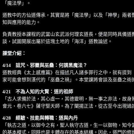
「魔法學」。
道教中的方仙道傳承，其實是將「魔法學」以及「神學」兩者
知與應用的能力。
負責教授本課程的武當山玄武派何理玄道長，便是同時具備道
談，試圖開展出屬於這塊土地的「海洋」道教論述。
課堂介紹：
4/14 詛咒、邪靈與巫蠱：何謂黑魔法？
道教經典《太上感應篇》在描述凡人諸多罪行之中，就有提到
家可能會想到漢代的「巫蠱之禍」。本堂課將會談及巫蠱之術
4/21 不為人知的大賢：道的祖師
「古人求備於法，其心虛一，其德靈明，無一事之非法，故身
會元・卷六七》薩守堅天師。為了闡揚正法，從古至今出現過
4/28 經驗、技能與轉職：道與內丹
「執古之道，以御今之有，聖人執守古道，生一以御物，知今
的基本模式，同時也是主體存在的基本結構。因此，道門的修