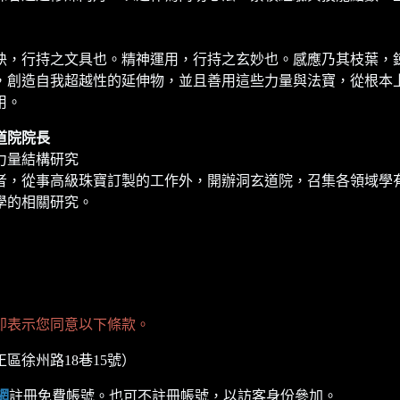
訣，行持之文具也。精神運用，行持之玄妙也。感應乃其枝葉，
，創造自我超越性的延伸物，並且善用這些力量與法寶，從根本
用。
道院院長
力量結構研究
者，從事高級珠寶訂製的工作外，開辦洞玄道院，召集各領域學
學的相關研究。
即表示您同意以下條款。
區徐州路18巷15號）
網
註冊免費帳號。也可不註冊帳號，以訪客身份參加。