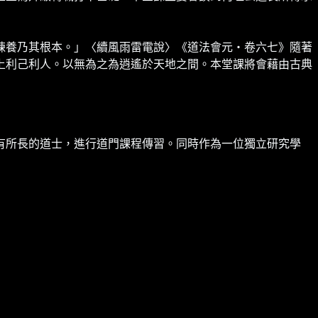
鍊養乃其根本。」〈續風雨雷電說〉《道法會元・卷六七》隨著
上利己利人。以無為之為逍遙於天地之間。本堂課將會藉由古典
有所長的道士，進行道門課程傳習。同時作為一位獨立研究學