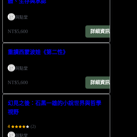
體、生存與承認
與點堂
NT$5,600
詳細資訊
重讀西蒙波娃《第二性》
與點堂
NT$5,600
詳細資訊
幻見之後：石黑一雄的小說世界與哲學
視野
4
(
2
)
與點堂