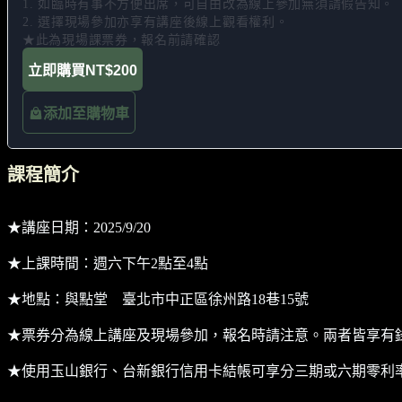
1. 如臨時有事不方便出席，可自由改為線上參加無須請假告知。 

2. 選擇現場參加亦享有講座後線上觀看權利。 

★此為現場課票券，報名前請確認
立即購買
NT$200
添加至購物車
課程簡介
★講座日期：2025/9/20
★上課時間：週六下午2點至4點
★地點：與點堂 臺北市中正區徐州路18巷15號
★票券分為線上講座及現場參加，報名時請注意。兩者皆享有
★使用玉山銀行、台新銀行信用卡結帳可享分三期或六期零利