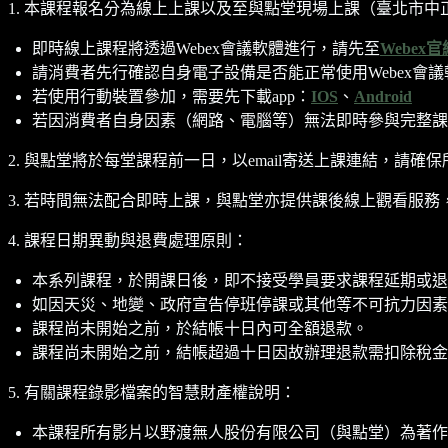
1. 本課程報名分為線上上課以及至與點堂現場上課（臺北市中正
即時線上課程將透過Webex會議軟體進行，請先至
Webex官
請消費者先行確認自身電子設備是否能正常使用Webex會議
若使用行動裝置參加，需要先下載app：
IOS
、
Android
若因消費者自身因素（網路、電腦等）無法即時參與完整課
2. 與點堂將於每堂課程前一日，以email寄送上課連結，請確保
3. 若時間無法配合即時上課，與點堂亦提供課後線上觀看服務，
4. 課程日期異動與退費處理原則：
本系列課程，於開課日後，即不接受學員要求課程延期或退
如因天災、地變、政府宣告停班停課或其他等不可抗力因素
課程尚未開始之前，於結帳十日內可全額退款。
課程尚未開始之前，結帳超過十日因故辦理退款需扣除稅金(5%
5. 有關課程錄影檔案的智慧財產權說明：
本課程所有影片以野渡無人股份有限公司（與點堂）為著作