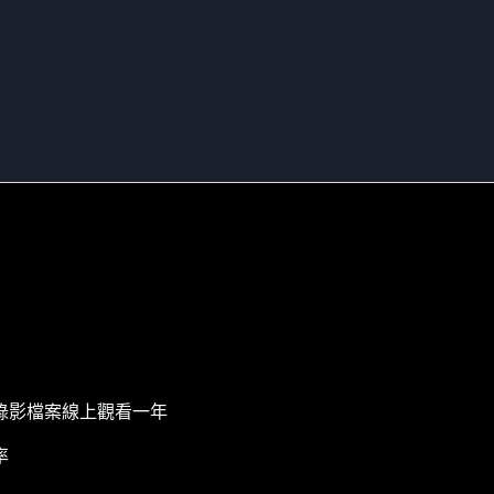
錄影檔案線上觀看一年
率