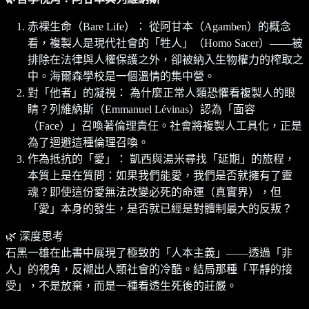
赤裸生命（Bare Life）： 從阿甘本（Agamben）的概念
看，複製人是現代社會的「牲人」（Homo Sacer）——被
排除在法律與人權保護之外，卻被納入生物權力的榨取之
中。海爾森學校是一個溫情的集中營。
對「他者」的凝視： 為什麼正常人類恐懼看複製人的眼
睛？列維納斯（Emmanuel Lévinas）認為「面容
（Face）」召喚著倫理責任。社會將複製人工具化，正是
為了迴避這種倫理召喚。
作為抵抗的「愛」： 凱西與湯米尋找「延期」的旅程，
本質上是在質問：如果我們能愛，我們是否就擁有了靈
魂？即使這份愛無法改變必死的命運（真實界），但
「愛」本身的發生，是否就已經是對體制最大的反叛？
🌿 深度思考
石黑一雄在此書中展現了極致的「人本主義」——透過「非
人」的視角，反襯出人類社會的冷酷。結局那種「平靜的接
受」，不是放棄，而是一種看透生死後的莊嚴。