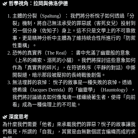
🌿 哲學視角：拉岡與佛洛伊德
主體的分裂（Spaltung）： 我們將分析悅子如何透過「分
裂」機制，將自己無法承受的罪惡感（害死女兒）投射到
另一個分身（佐知子）身上。這不只是文學上的不可靠敘
事，更是精神分析中主體為了維持統合性所進行的「防禦
性重構」。
恐怖的真實界（The Real）： 書中充滿了幽靈般的意象
（上吊的繩索、溺死的小貓）。我們將探討這些意象如何
作為「真實界的碎片」，在符號秩序（平靜的對話）中撕
開裂縫，暗示那段被壓抑的長崎戰後創傷。
無法埋葬的哀悼： 悅子的敘事是一種失敗的哀悼。透過
德希達（Jacques Derrida）的「幽靈學」（Hauntology），
我們將討論過去如何像鬼魂一樣纏繞著生者，使得「向前
看」成為一種倫理上的不可能。
🌿 深度思考
為什麼我們需要「他者」來承載我們的罪惡？悅子的故事讓我
們看見，所謂的「自我」，其實是由無數個謊言編織而成的求