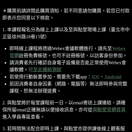
＊購買前請詳閱此購買須知，若不同意請勿購買。若您已付款
即表示您同意以下條款。
1. 本課程報名分為線上上課以及至與點堂現場上課（臺北市中
正區徐州路18巷15號）
即時線上課程將透過Webex會議軟體進行，請先至
Webex
官網
註冊免費帳號。也可不註冊帳號，以訪客身份參加。
請消費者先行確認自身電子設備是否能正常使用Webex會
議軟體。
可至此連結測試
若使用行動裝置參加，需要先下載app：
IOS
、
Android
若因消費者自身因素（網路、電腦等）無法即時參與完整
課程，恕無法辦理退費。
2. 與點堂將於每堂課程前一日，以email寄送上課連結，請確
保所留email正確無誤以便接收訊息。亦可從
與點堂官網首頁
進入學員專區查看。
3. 若時間無法配合即時上課，與點堂亦提供課後線上觀看服