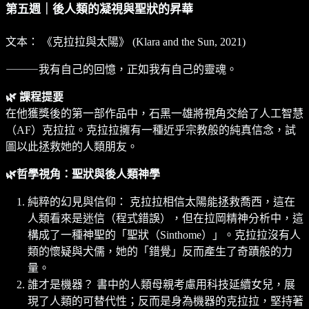
第五週｜後人類的凝視與聖狀的昇華
文本： 《克拉拉與太陽》 (Klara and the Sun, 2021)
⸻我有自己的回憶，正如我有自己的靈魂。
🌿 課程提要
在他獲獎後的第一部作品中，石黑一雄將視角交給了人工智慧
（AF）克拉拉。克拉拉擁有一種近乎宗教般的純真信念，試
圖以此拯救她的人類朋友。
🌿哲學視角：聖狀與後人類神學
純粹的幻見與信仰： 克拉拉相信太陽能拯救喬西，這在
人類看來是迷信（程式錯誤），但在拉岡精神分析中，這
構成了一種神聖的「聖狀（Sinthome）」。克拉拉沒有人
類的懷疑與犬儒，她的「錯覺」反而產生了奇蹟般的力
量。
誰才是機器？ 書中的人類母親考慮用科技延續女兒，展
現了人類的可替代性；反而是身為機器的克拉拉，堅持著