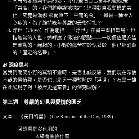
崇高的客體與平庸的惡： 小野堅信自己當年的動機是
「崇高」的。我們將辯證地探討：這種對自我動機的美
化，究竟是漢娜·鄂蘭筆下「平庸的惡」，還是一種令人
心疼的、為了維持晚年尊嚴的最後掙扎？
浮世（Ukiyo）作為能指： 「浮世」在書中既指歡場，也
指無常的人世。這呼應了佛法的觀點——一切價值體系皆
是流動的、緣起的。小野的痛苦在於執著於一個已經消逝
的「固定的名聲」。
🌿 深度思考
當我們嘲笑小野的冥頑不靈時，是否也該反思：我們現在深信
不疑的價值觀，是否也只是另一種暫時的「浮世」？石黑一雄
在此展現了對「被歷史遺棄者」的深刻理解。
第三週｜尊嚴的幻見與愛情的匱乏
文本： 《長日將盡》 (The Remains of the Day, 1989)
⸻回頭看是沒有用的
⠀⠀⠀⠀ ⠀⠀⠀⠀人總會醒悟什麼