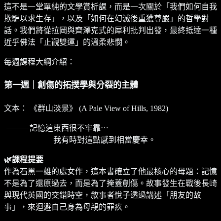
這不是一堂單純的文學賞析課，而是一次關於「我們如何自我
欺騙以求生存」，以及「如何在幻滅後重獲尊嚴」的哲學對
話。我們將從拉岡與齊澤克式的犀利批判出發，最終抵達一種
近乎佛法「止觀雙運」的溫柔悲憫。
每週課程大綱介紹：
第一週｜創傷的拓撲學與分裂的主體
文本： 《群山淡景》 (A Pale View of Hills, 1982)
⸻記憶這東西很不牢靠⋯
⠀⠀⠀⠀ ⠀⠀⠀⠀我有時對這點感到相當慶幸。
🌿課程提要
作為石黑一雄的處女作，這本書確立了他最核心的母題：記憶
不是為了還原過去，而是為了掩蓋創傷。故事發生在戰後長崎
與現代英國的交錯時空，敘事者悅子透過講述「朋友的故
事」，來迴避自己身為母親的罪疚。