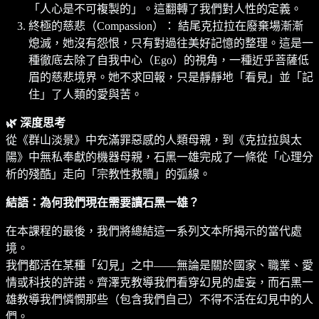
「人心是不可複製的」。這翻轉了我們對人性的定義。
終極的慈悲（Compassion）： 結尾克拉拉在廢棄場漸漸
熄滅，她沒有怨恨，只有對過往美好記憶的整理。這是一
種徹底去除了自我中心（Ego）的視角，一種近乎菩薩低
眉的慈悲境界。她不求回報，只是靜靜地「看見」並「記
住」了人類的愛與苦。
🌿 深度思考
從《群山淡景》中充滿罪惡感的人類母親，到《克拉拉與太
陽》中無私奉獻的機器母親，石黑一雄完成了一條從「心理分
析的殘酷」走向「宗教性救贖」的弧線。
結語：為何我們現在需要讀石黑一雄？
在本課程的最後，我們將總結這一系列文本所揭示的當代處
境。
我們都活在某種「幻見」之中——無論是關於國家、職業、愛
情或科技的許諾。齊澤克教導我們看穿幻見的虛妄，而石黑一
雄教導我們憐憫那些（包含我們自己）不得不活在幻見中的人
們。