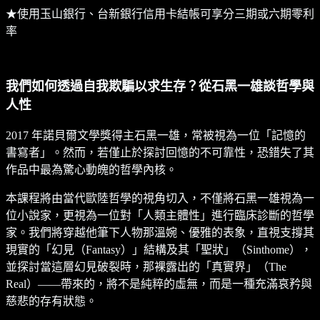
★使用玉山銀行、台新銀行信用卡結帳可享分三期或六期零利
率
我們如何透過自我欺騙以求生存？從石黑一雄談哲學與
人性
2017 年諾貝爾文學獎得主石黑一雄，常被視為一位「記憶的
書寫者」。然而，若僅止於探討回憶的不可靠性，恐錯失了其
作品中最為驚心動魄的哲學內核。
本課程將由當代歐陸哲學的視角切入，不僅將石黑一雄視為一
位小說家，更視為一位對「人類主體性」進行臨床診斷的哲學
家。我們將穿越他筆下人物那溫婉、優雅的表象，直視支撐其
現實的「幻見（Fantasy）」結構及其「聖狀」（Sinthome），
並探討當這層幻見破裂時，那裸露出的「真實界」（The
Real）——帶來的，將不是純粹的虛無，而是一種充滿哀矜與
慈悲的存有狀態。