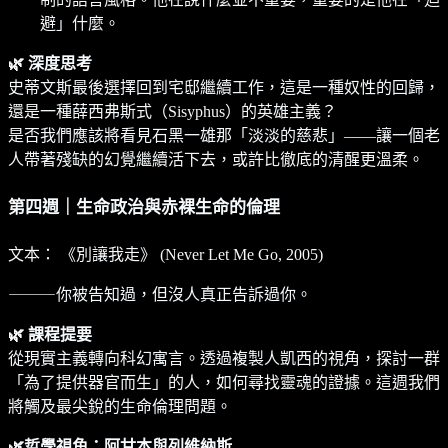
避」什麼。
🌿 深度思考
史蒂文斯最後選擇回到宅邸繼續工作，這是一種奴性的回歸，
還是一種薛西弗斯式（Sisyphus）的英雄主義？
是否我們應該將看見石黑一雄那「淡淡的慈悲」——讓一個老
人帶著殘缺的幻覺繼續活下去，或許比徹底的清醒更溫柔。
第四週｜生命政治與赤裸生命的倫理
文本： 《別讓我走》 (Never Let Me Go, 2005)
⸻你被告知過，但沒人真正告訴過你。
🌿 課程提要
從現實主義轉向科幻寓言。透過複製人凱西的視角，探討一群
「為了提供器官而生」的人，如何尋找靈魂的證據。這週我們
將觸及最尖銳的生命倫理問題。
🌿哲學視角：阿甘本與列維納斯