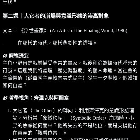
生筏。
第二週｜大它者的崩塌與意識形態的崇高對象
文本： 《浮世畫家》 (An Artist of the Floating World, 1986)
⸻在那樣的時代，那樣悲劇性的錯誤。
🌿 課程提要
主角小野曾是戰前備受尊崇的畫家，戰後卻淪為被時代唾棄的
符號。這週我們將處理「歷史轉型期」的個人命運。當社會的
主流價值（從軍國主義轉向美式民主）發生一夕翻轉，個體該
如何自處？
🌿 哲學視角：齊澤克與阿圖塞
大它者（The Other）的轉向： 利用齊澤克的意識形態理
論，分析當「象徵秩序」（Symbolic Order）崩塌時，小
野的焦慮從何而來？他所失去的不是地位，而是支撐他存
在意義的「觀看位置」。