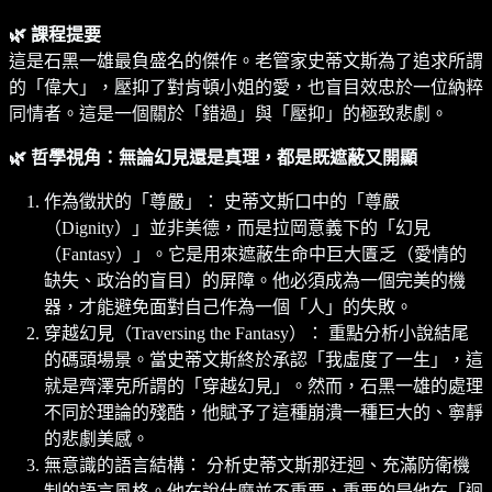
🌿 課程提要
這是石黑一雄最負盛名的傑作。老管家史蒂文斯為了追求所謂
的「偉大」，壓抑了對肯頓小姐的愛，也盲目效忠於一位納粹
同情者。這是一個關於「錯過」與「壓抑」的極致悲劇。
🌿 哲學視角：無論幻見還是真理，都是既遮蔽又開顯
作為徵狀的「尊嚴」： 史蒂文斯口中的「尊嚴
（Dignity）」並非美德，而是拉岡意義下的「幻見
（Fantasy）」。它是用來遮蔽生命中巨大匱乏（愛情的
缺失、政治的盲目）的屏障。他必須成為一個完美的機
器，才能避免面對自己作為一個「人」的失敗。
穿越幻見（Traversing the Fantasy）： 重點分析小說結尾
的碼頭場景。當史蒂文斯終於承認「我虛度了一生」，這
就是齊澤克所謂的「穿越幻見」。然而，石黑一雄的處理
不同於理論的殘酷，他賦予了這種崩潰一種巨大的、寧靜
的悲劇美感。
無意識的語言結構： 分析史蒂文斯那迂迴、充滿防衛機
制的語言風格。他在說什麼並不重要，重要的是他在「迴