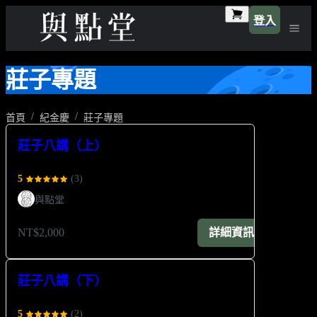
登入
莊子專題
首頁
紀金慶
莊子專題
莊子八講（上）
5
(
3
)
與點堂
NT$2,000
詳細資訊
莊子八講（下）
5
(
2
)