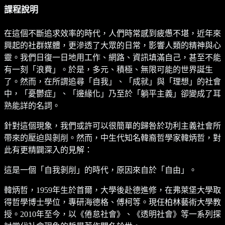
課程說明
在這個不斷追求效率的時代，人們時常感到疲憊不堪，近年來
興起的社群媒體，更滲透了大眾的日常，影響人類的精神與心
靈。我們日復一日地用工作、網路、資訊填滿自己，甚至不能
有一刻「浪費」。於是，多元、積極、無限可能的世界誕生
了。然而，在所謂追尋「自我」、「成就」與「理想」的社會
中，「憂鬱症」、「邊緣化」乃至於「躺平主義」卻變成了耳
熟能詳的名詞。
針對這個現象，我們或許可以很簡單的歸咎於功利主義社會所
帶來的壓迫與剝削。然而，中生代知名韓裔哲學家韓炳哲，對
此有更精闢深入的見解：
這是一個「自我剝削」的時代，原因來自於「自由」。
韓炳哲，1959年生於首爾，大學後赴德進修，在弗萊堡大學取
得哲學博士學位，專研海德格、傅柯等。現任柏林藝術大學教
授。2010年至今，以《倦怠社會》、《透明社會》等一系列探