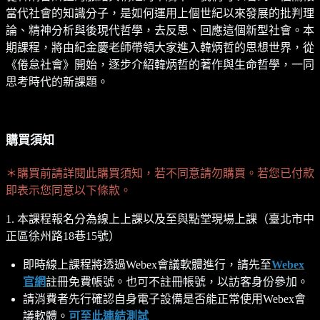
當代社會的知識分子，是如何運用上個世紀以來發展的批判理
論、精神分析與後現代哲學，去反思、回應這個新型社會。本
期課程，將由紀金慶老師帶領大家進入韓炳哲的思想世界，從
《倦怠社會》開始，逐步介紹韓炳哲的著作與生命哲學，一同
思考時代的新課題。
購買須知
＊購買前請詳閱此購買須知，若不同意請勿購買。若您已付款
即表示您同意以下條款。
1. 本課程報名分為線上上課以及至與點堂現場上課（臺北市中
正區徐州路18巷15號）
即時線上課程將透過Webex會議軟體進行，請先至
Webex
官網
註冊免費帳號。也可不註冊帳號，以訪客身份參加。
請消費者先行確認自身電子設備是否能正常使用Webex會
議軟體。
可至此連結測試