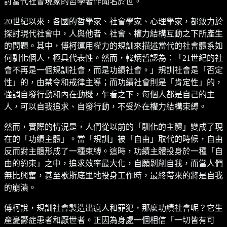
討當代社會現象的哲學著作聞名於世。
20世紀以來，各國的哲學家、社會學家、心理學家，都致力於
探討現代社會中，人與他者、社會、權力結構互動之下所產生
的問題。其中，傅柯運用權力的規訓來描述當代的社會體系如
何馴化個人，極具代表性。然而，韓炳哲認為：「21世紀的社
會不再是一個規訓社會，而是功績社會。」規訓社會是「否定
性」的，由禁令和戒律主導；而功績社會則是「肯定性」的，
強調自發行動和內在動機，乍看之下，每個人都是自己的主
人，可以自我追求、自發行動，不受外在權力結構束縛。
然而，實際的情況是，人們從以前的「馴化的主體」變成了現
在的「功績主體」。當「規訓」被「自由」取代的時候，自由
反而對主體形成了一種束縛。這時，功績主體投身於一種「自
由的約束」之中，追求效率最大化，自願剝削自我，而當人們
無比興奮，甚至歇斯底里地投身工作時，最終帶來的將是自我
的崩潰。
傅柯說，規訓社會製造出瘋人和罪犯，那麼功績社會呢？它生
產憂鬱症患者和厭世者。正因為身處一個相信「一切皆有可