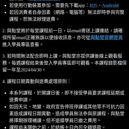
若使用行動裝置參加，需要先下載app：
IOS
、
Android
若因消費者自身因素（網路、電腦等）無法即時參與完整
課程，恕無法辦理退費。
2. 與點堂將於每堂課程前一日，以email寄送上課連結，請確
保所留email正確無誤以便接收訊息。亦可從
與點堂官網首頁
進入學員專區查看。
3. 若時間無法配合即時上課，與點堂亦提供課後線上觀看服
務，每週課程結束後登入學員專區即可觀看。本課程錄影檔保
留一年至2024/04/30。
4. 課程日期異動與退費處理原則：
本系列課程，於開課日後，即不接受學員要求課程延期或
退費申請。
如因天災、地變、政府宣告停班停課或其他等不可抗力因
素造成課程日期異動，造成學員無法參與原課程，與點堂
將擇期辦理補課。但不退還學員已繳之費用。
課程尚未開始之前，於結帳十日內可全額退款。