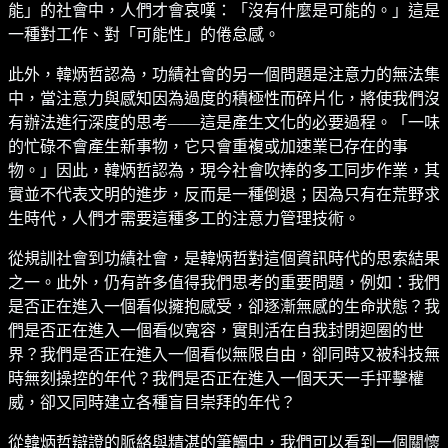
能」的社會中，人們才會哀嘆：「沒有什麼是可能的。」這是
一種對工作、對「可能性」的倦怠感。
此外，韓炳哲認為，功績社會的另一個問題是注意力的無法集
中，當注意力與感知因為過度的積極性而碎片化，將使我們沒
有辦法進行深度的思考——這是產生文化的必要過程。「一味
的忙碌不會產生新事物，它只會重複或加速業已存在的事
物。」因此，韓炳哲認為，現今社會吹捧的多工同步作業，其
實並不代表文明的進步，反而是一種倒退；因為只有在荒野求
生時代，人們才需要這種多工的注意力管理技術。
從規訓社會到功績社會，是韓炳哲對這個資訊時代的思索結果
之一。此外，仍有許多值得我們思考的重要問題，例如：我們
是否正在進入一個看似擁抱感受，卻逐漸無感的生命狀態？我
們是否正在進入一個看似寬容，實則活在自我封閉迴圈的世
界？我們是否正在進入一個看似無限自由，卻同時又被科技無
時無刻操控的年代？我們是否正在進入一個天天一手抨擊權
威，卻又同時建立各種盲目崇拜的年代？
從韓炳哲辯證的脈絡與精湛的筆觸中，我們可以看到一個關懷