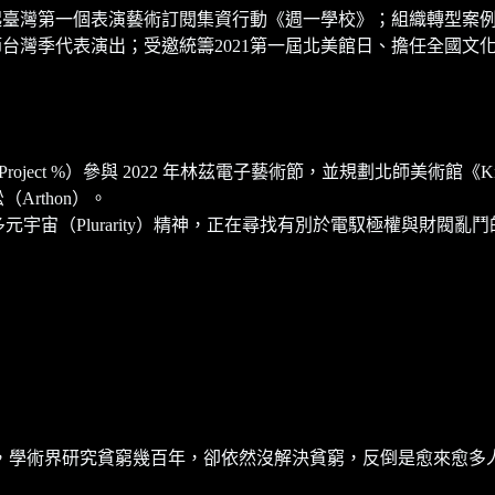
起臺灣第一個表演藝術訂閱集資行動《週一學校》；組織轉型案例獲Sh
大獎、愛丁堡藝穗節台灣季代表演出；受邀統籌2021第一屆北美館日、擔任全
（Project %）參與 2022 年林茲電子藝術節，並規劃北師美術館
Arthon）。
元宇宙（Plurarity）精神，正在尋找有別於電馭極權與財閥亂
術界研究貧窮幾百年，卻依然沒解決貧窮，反倒是愈來愈多人覺得