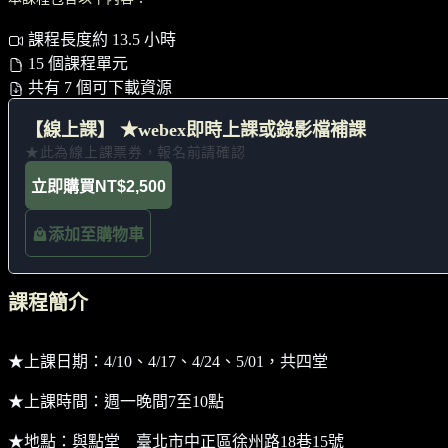
課程長度約 13.5 小時
15 個課程單元
共有 7 個可下載資源
【線上課】 ★webex即時上課或錄影檔補課
★此為線上課票券，報名前請確認
立即購買
NT$2,500
添加至購物車
課程簡介
★上課日期：4/10、4/17、4/24、5/01，共四堂
★上課時間：週一晚間7至10點
★地點：與點堂 臺北市中正區徐州路18巷15號