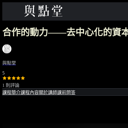
合作的動力——去中心化的資
與點堂
5
1 則評論
課程簡介
課程內容
關於講師
課前問答