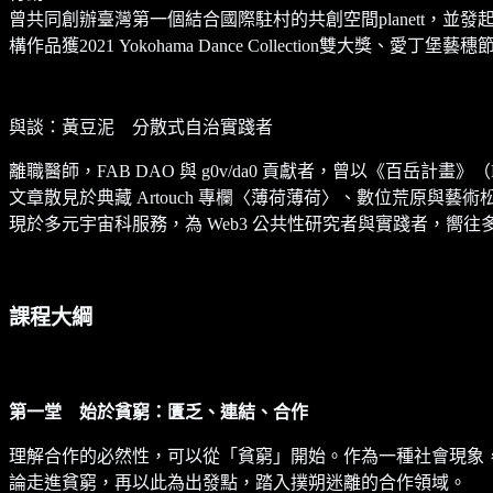
曾共同創辦臺灣第一個結合國際駐村的共創空間planett，並發
構作品獲2021 Yokohama Dance Collection雙
與談：黃豆泥 分散式自治實踐者
離職醫師，FAB DAO 與 g0v/da0 貢獻者，曾以《百岳計畫》
文章散見於典藏 Artouch 專欄〈薄荷薄荷〉、數位荒原與藝術松（
現於多元宇宙科服務，為 Web3 公共性研究者與實踐者，嚮往多
課程大綱
第一堂 始於貧窮：匱乏、連結、合作
理解合作的必然性，可以從「貧窮」開始。作為一種社會現象，學
論走進貧窮，再以此為出發點，踏入撲朔迷離的合作領域。