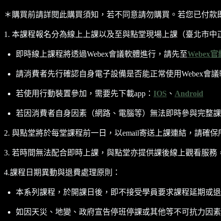
＊購買前請詳閱此購買須知，若不同意請勿購買。若您已付款
1. 本課程報名分為線上上課以及至與點堂現場上課（臺北市中正
即時線上課程將透過Webex會議軟體進行，請先至
Webex官
請消費者先行確認自身電子設備是否能正常使用Webex會議
若使用行動裝置參加，需要先下載app：
IOS
、
Android
若因消費者自身因素（網路、電腦等）無法即時參與完整課
2. 與點堂將於每堂課程前一日，以email寄送上課連結，請確保
3. 若時間無法配合即時上課，與點堂亦提供課後線上觀看服務，
4.課程日期異動與退費處理原則：
本系列課程，於開課日後，即不接受學員要求課程延期或退
如因天災、地變、政府宣告停班停課或其他等不可抗力因素