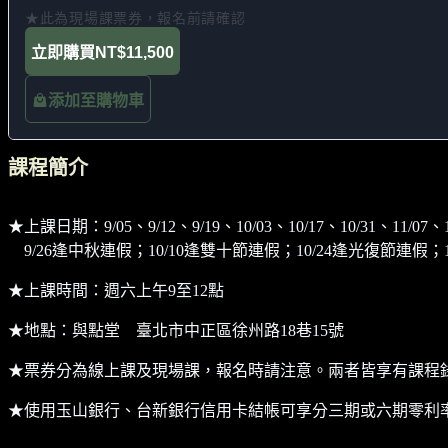
★此為現場課票券，報名前請確認
立即購買
NT$11,500
添加至購物車
課程簡介
★上課日期：9/05、9/12、9/19、10/03、10/17、10/31、11/07、1
9/26逢中秋連假；10/10逢雙十節連假；10/24逢光復節連假；
★上課時間：週六上午9至12點
★地點：與點堂 臺北市中正區徐州路18巷15號
★票券分為線上課及現場課，報名時請注意。兩者皆享有課程
★使用玉山銀行、台新銀行信用卡結帳可享分三期或六期零利