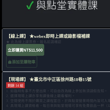
【線上課】 ★webex即時上課或錄影檔補課
★ 此為線上課票券，報名前請確認
立即購買
NT$11,500
添加至購物車
【現場課】 ★臺北市中正區徐州路18巷15號
剩餘 14 組
1. 如臨時有事不方便出席，可自由改為線上參加無須請假告知。 

2. 選擇現場上課亦享有課後線上觀看權利。 

3. 空間使用不限於購買之課程當日，於與點堂營業時間內皆可入
4. 具現場上課資格者，每日來與點堂現場可享有免費飲品一杯（