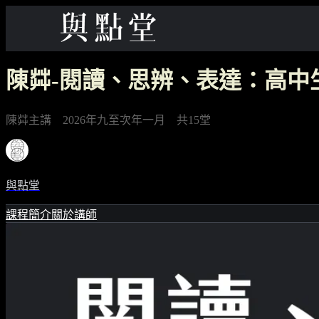
陳茻-閱讀、思辨、表達：高中
陳茻主講 2026年九至次年一月 共15堂
與點堂
課程簡介
關於講師