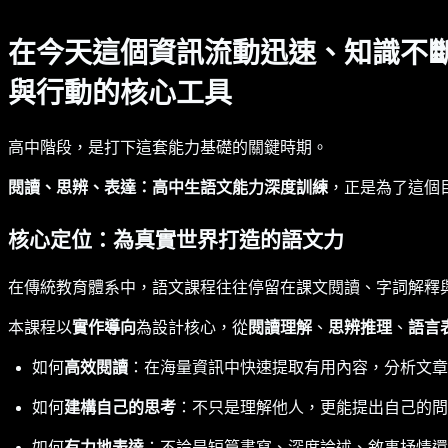
在今天這個資訊流動迅速、知識不
與行動的核心工具
高中階段，是打下這套能力基礎的關鍵時期。
閱讀、思辨、表達：高中生語文能力深度訓練
，正是為了這個
核心定位：為真實世界打造的語文力
在傳統教育體系中，語文課程往往停留在課文閱讀、字詞解釋
本課程以
實作導向
為設計核心，從
閱讀理解
、
思辨推理
、
語言
如何
高效閱讀
：在海量資訊中快速提取有用內容，分析文章
如何
建構自己的思考
：不只是理解他人，更能提出自己的問
如何
有力地表達
：不論是短篇書寫、深度論述、敘事抒情還