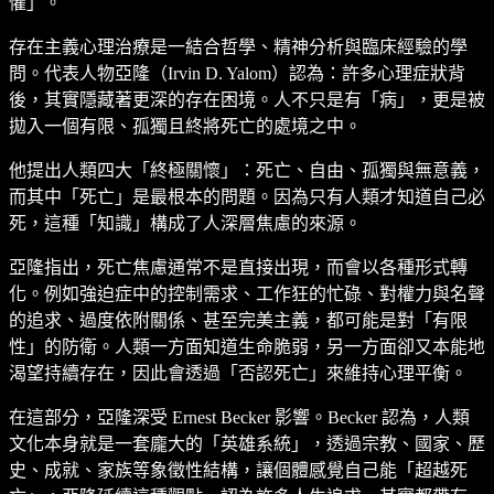
懼」。
存在主義心理治療是一結合哲學、精神分析與臨床經驗的學
問。代表人物亞隆（Irvin D. Yalom）認為：許多心理症狀背
後，其實隱藏著更深的存在困境。人不只是有「病」，更是被
拋入一個有限、孤獨且終將死亡的處境之中。
他提出人類四大「終極關懷」：死亡、自由、孤獨與無意義，
而其中「死亡」是最根本的問題。因為只有人類才知道自己必
死，這種「知識」構成了人深層焦慮的來源。
亞隆指出，死亡焦慮通常不是直接出現，而會以各種形式轉
化。例如強迫症中的控制需求、工作狂的忙碌、對權力與名聲
的追求、過度依附關係、甚至完美主義，都可能是對「有限
性」的防衛。人類一方面知道生命脆弱，另一方面卻又本能地
渴望持續存在，因此會透過「否認死亡」來維持心理平衡。
在這部分，亞隆深受 Ernest Becker 影響。Becker 認為，人類
文化本身就是一套龐大的「英雄系統」，透過宗教、國家、歷
史、成就、家族等象徵性結構，讓個體感覺自己能「超越死