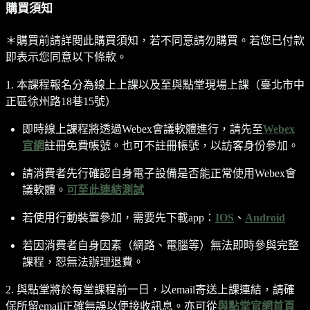
購買須知
＊購買前請詳閱此購買須知，若不同意請勿購買。若您已付款
即表示您同意以下條款。
1. 本課程報名分為線上上課以及至與點堂現場上課（臺北市中
正區徐州路18巷15號）
即時線上課程將透過Webex會議軟體進行，請先至
Webex
官網
註冊免費帳號。也可不註冊帳號，以訪客身份參加。
請消費者先行確認自身電子設備是否能正常使用Webex會
議軟體。
可至此連結測試
若使用行動裝置參加，需要先下載app：
IOS
、
Android
若因消費者自身因素（網路、電腦等）無法即時參與完整
課程，恕無法辦理退費。
2. 與點堂將於每堂課程前一日，以email寄送上課連結，請確
保所留email正確無誤以便接收訊息。亦可從
與點堂官網首頁