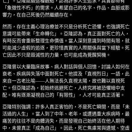
亡」。亞隆延續這種觀點，認為許多人生追求，其實都帶有
「象徵性不朽」的需求。人希望自己的名字、作品、血脈或影
響力，在自己死後仍然繼續存在。
然而，存在主義心理治療並不只是分析死亡恐懼，也強調死亡
意識可能帶來「生命轉化」。亞隆認為，真正面對死亡的人，
有時反而會重新整理生命價值。當人深刻意識到時間有限，就
可能減少虛假的追逐，更珍惜真實的人際關係與當下經驗。死
亡因此不只是毀滅性的力量，也可能成為覺醒契機。
亞隆曾以大量臨床故事、病人對話與個人回憶，討論人如何在
衰老、疾病與失落中面對死亡。他提及「直視烈日」一語，此
來自一古老比喻——人無法長久直視太陽，故也難以直視死
亡。但亞隆認為，若始終逃避死亡，人終究將被恐懼暗中支
配。唯有逐漸凝視自己的「有限性」，人才可能真正活著。
亞隆特別強調：許多人真正害怕的，不是死亡瞬間，而是「未
活過的人生」。當人到了中年、老年，或遭遇重大疾病時，最
痛苦的往往不是肉體消失，而是發現自己始終活在他人期待
中，未曾真正「成為自己」。因此，死亡焦慮常與遺憾、空虛