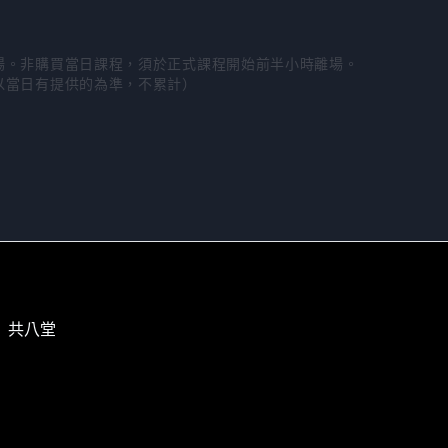
場。非購買當日課程，須於正式課程開始前半小時離場。 

以當日有提供的為準，不累計）

10 共八堂