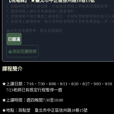
【現場課】 ★臺北市中正區徐州路18巷15號
1. 如臨時有事不方便出席，可自由改為線上參加無須請假告知。 

2. 選擇現場上課亦享有課後線上觀看權利。 

3. 空間使用不限於購買之課程當日，於與點堂營業時間內皆可入
4. 具現場上課資格者，每日來與點堂現場可享有免費飲品一杯（
★此為現場課票券，報名前請確認
已額滿
添加至購物車
課程簡介
★上課日期：7/16、7/30、8/06、8/13、8/20、8/27、9/03、9/
7/23老師已有既定行程暫停一週
★上課時間：週四晚間7:30至10:00
★地點：與點堂 臺北市中正區徐州路18巷15號