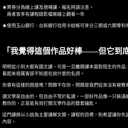
★票券分為線上課及現場課，報名時請注意。
兩者皆享有課程錄影檔案線上觀看一年
★使用玉山銀行、台新銀行信用卡結帳可享分三期或六期零利
「我覺得這個作品好棒——但它到
明明從小到大都有國文課，可是一旦離開課本面對陌生的作品
看起來很厲害卻不知道在說什麼的名詞。
你曾有這樣的困惑嗎？問題不在你。問題是我們從來沒有被教
讀文學是自由的，但自由不等於亂讀。一部好作品像一只裝滿
教你的，正是能有效打開文學作品的整套鑰匙。
這門課將以小說為主要講解文類。課程的目標，則希望讓你先
內容。