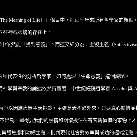
he Meaning of Life）」條目中，把兩千年來所有哲學家
立在神或靈魂的存在上。
然能「找到意義」。而這又細分為：主觀主義（Subjectivism
來具代表性的分析哲學家，如何處理「生命意義」這個課題。
。而神學與宗教的論述依然持續著，中世紀經院哲學家 Anselm 與
 轉向個體內心以因應虛無主義挑戰，主張意義不必外求，只要真心關
，但不足夠，還得要我們的熱情和關懷投注在有客觀價值的事物上
應二十一世紀的集體焦慮和功績主義，批判現代社會對效率與成功的極