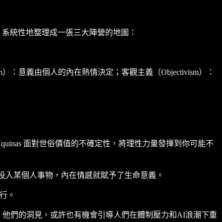
的觀點，系統性地整理成一張三大陣營的地圖：
）：意義由個人的內在熱情決定；客觀主義（Objectivism）：
 Aquinas 面對世俗價值的不確定性，將理性力量發揮到你可能不
懷並投入某個人事物，內在情感就賦予了生命意義。
才行。
端定義，他們的洞見，或許也有機會引導人們在體制壓力和AI浪潮下重