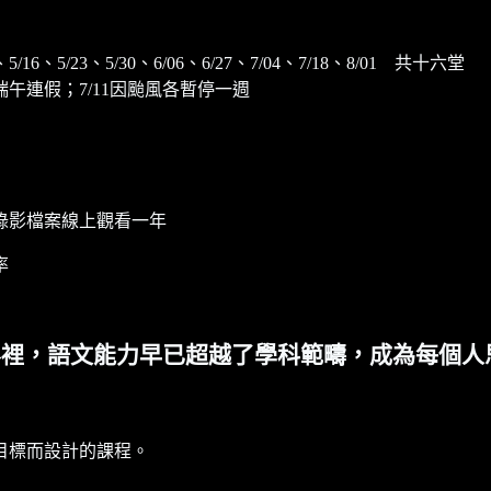
、5/16、5/23、5/30、6/06、6/27、7/04、7/18、8/01 共十六堂
逢端午連假；7/11因颱風各暫停一週
錄影檔案線上觀看一年
率
界裡，語文能力早已超越了學科範疇，成為每個人
目標而設計的課程。