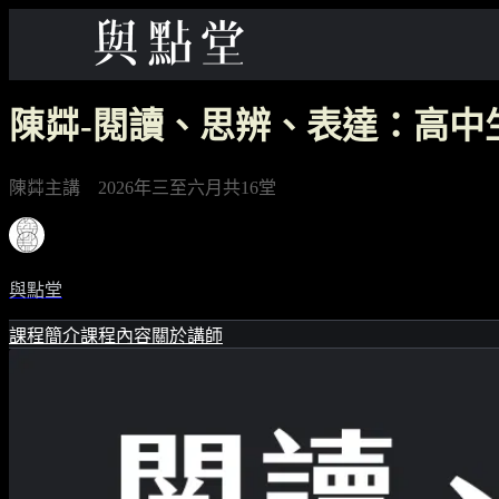
陳茻-閱讀、思辨、表達：高中
陳茻主講 2026年三至六月共16堂
與點堂
課程簡介
課程內容
關於講師