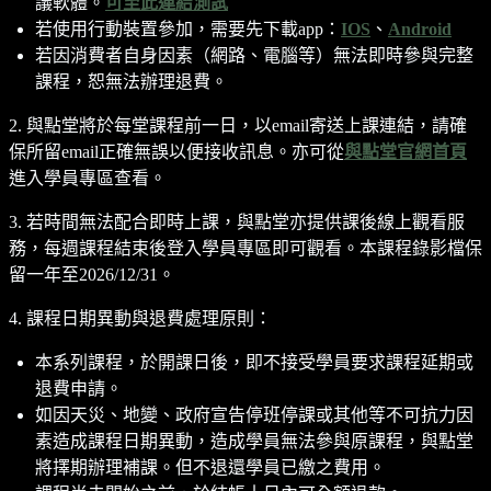
議軟體。
可至此連結測試
若使用行動裝置參加，需要先下載app：
IOS
、
Android
若因消費者自身因素（網路、電腦等）無法即時參與完整
課程，恕無法辦理退費。
2. 與點堂將於每堂課程前一日，以email寄送上課連結，請確
保所留email正確無誤以便接收訊息。亦可從
與點堂官網首頁
進入學員專區查看。
3. 若時間無法配合即時上課，與點堂亦提供課後線上觀看服
務，每週課程結束後登入學員專區即可觀看。本課程錄影檔保
留一年至2026/12/31。
4. 課程日期異動與退費處理原則：
本系列課程，於開課日後，即不接受學員要求課程延期或
退費申請。
如因天災、地變、政府宣告停班停課或其他等不可抗力因
素造成課程日期異動，造成學員無法參與原課程，與點堂
將擇期辦理補課。但不退還學員已繳之費用。