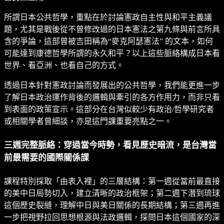
所謂日本公共哲學，重點在於討論憲政自主性與和平主義議
題，尤其是戰後從不曾修改過的日本憲法之第九條與前言所具
含的爭論，這部曾被吉田稱為“麥克阿瑟憲法” 的文本，如何
可能達到康德哲學所謂的永久和平？以上這些脈絡構成日本看
世界、看亞洲、也看自己的方式。
透過日本針對憲政討論而發展出的公共哲學，我們能更進一步
了解日本政治運作背後的邏輯與牽引的各方作用力，而非只看
到表面的政策宣示。這部分在台灣似較少有政治/哲學研究者
或相關學者曾細談，亦是這門課重要亮點之一。
三週完整脈絡：穿過當今時勢，看見歷史暗流，是台灣當
前最需要的國際關係課
課程特別採取「由表入裡」的三層結構：第一週從當前最直接
的美中日局勢切入，建立清晰的政治框架；第二週下潛到琉球
這個歷史裂縫，理解中日與美日關係的長期結構；第三週再進
一步把視野拉回思想根源與法政邏輯，探問日本這個國家的深