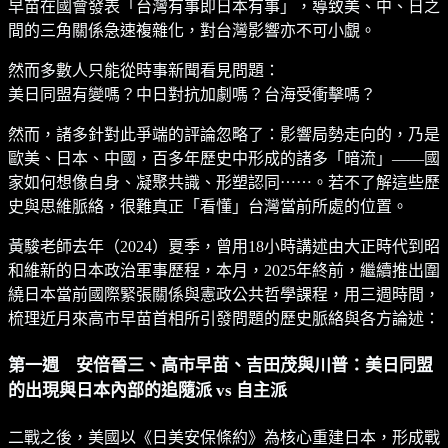
早苗在國會發表「台灣有事即日本有事」，導致美、中、日之
間的三角關係急速複雜化，對台灣影響亦不可小覷。
然而多數人只能從時事新聞看見問題：
美日同盟有變嗎？中日對抗加劇嗎？台海受衝擊嗎？
然而，諸多針對此爭端的評論忽略了：影響局勢走向的，乃是
歐美、日本、中國，百多年歷史中形成的諸多「暗流」——國
家如何想像自身、凝聚共識、形塑認同⋯⋯。若不了解這些歷
史與思維脈絡，很難真正「看懂」台灣當前所處的位置。
黃駿老師去年（2024）夏季，曾用18小時講述由大正時代到昭
和維新的日本政治軍事歷程，本月，2025年終前，繼續推出圍
繞日本當前國際緊張關係與憲政公共哲學課程，用三週時間，
梳理近月來高市早苗首相所引發問題的歷史脈絡與各方論述：
第一週 安倍晉三、高市早苗、吉田茂與川普：美日同盟
的出現與日本內部的追隨派 vs 自主派
二戰之後，美國以《日美安保條約》為核心重建日本，形成戰