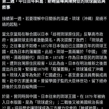
第二週，中日百年糾葛：新崎盛暉與陳舜臣的琉球論述與
敘事
接續第一週，若要理解中日關係的深處，琉球（沖繩）是繞不
過的起點。
當北京當局在聯合國以日本「歧視琉球原住民」反擊高市政
府，竟讓琉球支持者激動莫名，再次提醒了我們：「琉球處
分」之往事並不如煙。1872年日本強迫已立國數百年的琉球王
國，成為日本的藩屬國。此前，琉球一直兩屬於「中國」（歷
經明、清兩個朝代）與日本。1874年，作為日本臣民的琉球漁
民，遭到台灣原住民殺害，以此為由，日本在明治維新之後首
度出兵台灣，緊接著1879年「廢藩置縣」，琉球藩成了沖繩
縣。琉球人當年為免於「亡國處分」，甚至倉皇派員喬裝成商
販，赴中方求援未果，曾留學國子監的大臣林世功，留下絕命
詩後於北京自縊殉國⋯⋯
於是，曾同時與中國、日本往來的琉球王國，在 1879 年被納
入日本版圖，是為「琉球處分」；二戰後又被美國統治長達
27 年。這段歷史讓琉球成為三方權力交會的「敏感地帶」。