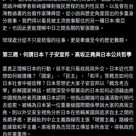
透過沖繩學者新崎盛暉對殖民歷程的批判性反思，以及曾在台
灣教過書的台裔作家陳舜臣，從小說與歷史角度提出的多重身
分敘事，我們得以看見被主流敘事壓住的另一種日本/東亞
史，也因此更能理解中日之間長期的緊張關係。
琉球處分從不只是悲傷的往事，更是牽連至今的歷史難題。
第三週，何謂日本？子安宣邦、高坂正堯與日本公共哲學
要真正理解日本的行動，就不能只看政局與外交。日本近代思
想如何被建構？「國家」、「民主」、「和平」等概念如何在
日本社會中被詮釋？日本思想史大家子安宣邦以「概念考古
學」拆解國家神話，梳理深受中華薰染的日本如何必須藉由將
中國視為他者而建構日本認同，他指出開端可由滿清取代明代
去追索。被稱為日本第一位重量級國際關係學說大家的高坂正
堯，則以外交安全視角分析日本在依賴美國與追求自主之間的
長期矛盾，更藉批判中立主義路線而主張「現實主義」路線也
能達致和平主義。高坂曾為吉田茂立傳並多所肯定，得執政的
自民黨重用。