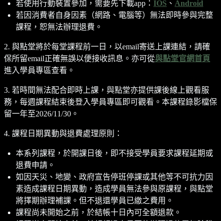
若使用行動裝置參加，需要先下載app：
IOS
、
Android
若因消費者自身因素（網路、電腦等）無法即時參與完整
課程，恕無法辦理退費。
2. 與點堂將於每堂課程前一日，以email寄送上課連結，請確
保所留email正確無誤以便接收訊息。亦可從
與點堂官網首頁
進入學員專區查看。
3. 若時間無法配合即時上課，與點堂亦提供課後線上觀看服
務，每週課程結束後登入學員專區即可觀看。本課程錄影檔保
留一年至2026/11/30。
4. 課程日期異動與退費處理原則：
本系列課程，於開課日後，即不接受學員要求課程延期或
退費申請。
如因天災、地變、政府宣告停班停課或其他等不可抗力因
素造成課程日期異動，造成學員無法參與原課程，與點堂
將擇期辦理補課。但不退還學員已繳之費用。
課程尚未開始之前，於結帳十日內可全額退款。