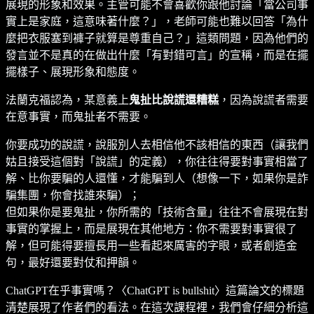
展現的形象和效果。主管可能不會喜歡你跟他討論「當公司事
實上是家庭，這意味著什麼？」，老師可能也難以回答「為什
麼把衣服塞到褲子就算是尊重自己？」這類問題，因為他們的
發言並不是真的在做出什麼「有對錯可言」的宣稱，而是在擺
擺樣子、展現形象和態度。
法蘭克福認為，某意義上
鬼扯比說謊還糟糕
，因為說謊者需要
在意事實，而鬼扯者不需要。
你要成功的說謊，說服別人去相信他不該相信的東西（讓我們
姑且接受這個對「說謊」的定義），你往往得要對事實相當了
解、比你要騙的人還懂，才能騙到人（想像一下，如果你是詐
騙集團，你會找誰來騙）；
但如果你是要鬼扯，你所需的「技術含量」往往不會展現在對
事實的掌握上，而是展現在其他地方：你不需要對事實很了
解，但可能得要擅長用一些看起來厲害的字眼，或者創造金
句，最好還要對仗和押韻。
ChatGPT在乎事實嗎？〈ChatGPT is bullshit〉這篇論文的標題
清楚展現了作者們的看法。在這次課程裡，我們會仔細分析這