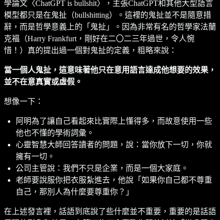
學論文〈ChatGPT is bullshit〉，主張ChatGPT和其他大型語言
模型都只是在鬼扯（bullshitting）。這裡的鬼扯並不是隨意措
辭，而是哲學意義上的「鬼扯」。因為非常有名的哲學家法蘭
克福（Harry Frankfurt，剛好在二〇二三年過世，令人惋
惜！）真的提出過一個對鬼扯的定義，粗略來說：
當一個人鬼扯，這意味著他只在意用語言達成他想要的效果，
並不在意真實或虛假。
想像一下：
阿明為了讓自己看起來比實際上懂得多，而故意使用一些
他也不懂的學術詞彙。
心靈智慧大師回答讀者的問題，說：當你放下一切，你就
擁有一切。
公司主管說：我們不只是企業，而是一個大家庭。
老師要說服你把衣服紮進去，他說「如果你自己都不尊重
自己，那別人為什麼要尊重你？」
在上述發言裡，話語到底說了些什麼並不重要，重要的是話語