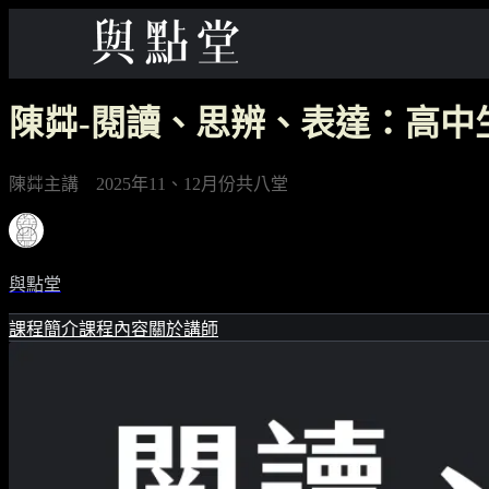
陳茻-閱讀、思辨、表達：高中生
陳茻主講 2025年11、12月份共八堂
與點堂
課程簡介
課程內容
關於講師