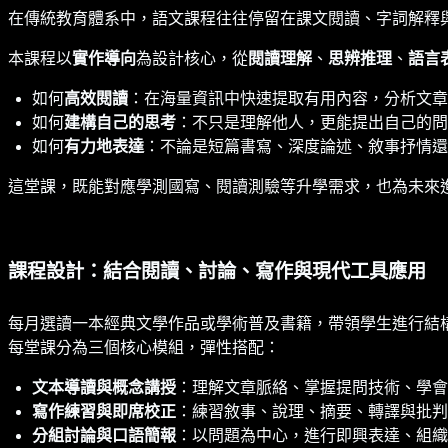
在傳統教育體系中，語文課程往往停留在課文閱讀、字詞解釋
本課程以
實作導向
為設計核心，從
閱讀理解
、
思辨推理
、
語言
如何
高效閱讀
：在海量資訊中快速提取有用內容，分析文章
如何
建構自己的思考
：不只是理解他人，更能提出自己的問
如何
有力地表達
：不論是短篇書寫、深度論述、敘事抒情還
這堂課，既能對應學測國寫、閱讀測驗等升學需求，也為未來
課程設計：結合閱讀、討論、寫作與現代工具應用
每月選讀一本經典文學作品或學術普及書籍，帶領學生進行結
每堂課分為三個核心模組，彈性搭配：
文本導讀與概念講授
：理解文章脈絡、掌握提問技術、學會
寫作練習與即席校正
：練習敘事、說理、摘要、轉譯與批判
分組討論與口語簡報
：以問題為中心，進行即興表達、組織