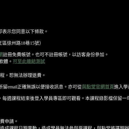
即表示您同意以下條款。
區徐州路18巷15號）
網
註冊免費帳號。也可不註冊帳號，以訪客身份參加。
軟體。
可至此連結測試
程，恕無法辦理退費。
所留email正確無誤以便接收訊息。亦可從
與點堂官網首頁
進入學
每週課程結束後登入學員專區即可觀看。本課程錄影檔保留一年至202
費申請。
造成課程日期異動，造成學員無法參與原課程，與點堂將擇期辦