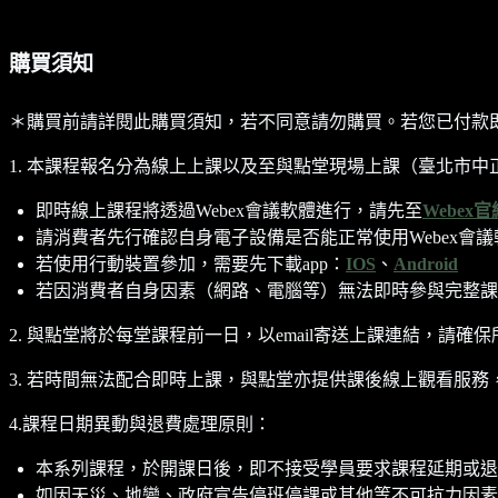
購買須知
＊購買前請詳閱此購買須知，若不同意請勿購買。若您已付款
1. 本課程報名分為線上上課以及至與點堂現場上課（臺北市中正
即時線上課程將透過Webex會議軟體進行，請先至
Webex官
請消費者先行確認自身電子設備是否能正常使用Webex會議
若使用行動裝置參加，需要先下載app：
IOS
、
Android
若因消費者自身因素（網路、電腦等）無法即時參與完整課
2. 與點堂將於每堂課程前一日，以email寄送上課連結，請確保
3. 若時間無法配合即時上課，與點堂亦提供課後線上觀看服務，
4.課程日期異動與退費處理原則：
本系列課程，於開課日後，即不接受學員要求課程延期或退
如因天災、地變、政府宣告停班停課或其他等不可抗力因素