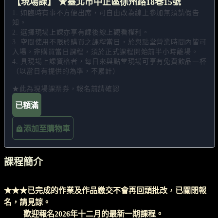
【現場課】 ★臺北市中正區徐州路18巷15號
1. 如臨時有事不方便出席，可自由改為線上參加無須請假告
知。 

2. 選擇現場上課亦享有課後線上觀看權利。 

3. 空間使用不限於購買之課程當日，於與點堂營業時間內皆可
入場。非購買當日課程，須於正式課程開始前半小時離場。 

4. 具現場上課資格者，每日來與點堂現場可享有免費飲品一杯
（以當日有提供的為準，不累計）

★此為現場課票券，報名前請確認
已額滿
添加至購物車
課程簡介
★★★已完成的作業及作品繳交不會再回頭批改，已關閉報
名，請見諒。
歡迎報名2026年十二月的最新一期課程。