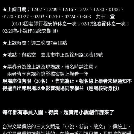
★上課日期：12/02、12/09、12/16、12/23、12/30、01/06、
01/20、01/27、02/03、02/10、02/24、03/03 共十二堂
（01/13因老師行程安排休息一次；02/17逢春節休息一次；
02/20為小說作品繳交期限）
★上課時間：週二晚間7至10點
★地點：與點堂 臺北市中正區徐州路18巷15號
★票券分為線上課及現場課，報名時請注意。
兩者皆享有課程錄影檔案線上觀看一年
現場座位有限（20名），售完為止。報名線上票者未經通知不
得擅自出席現場以免影響現場同學權益（進場核對身份）
每年都有學員入圍、得獎，超實用小說創作課來了
台灣文學傳統的三大文類是「小說、新詩、散文」，傳統上，
小說是最重視技藝訓練的。在這一系列課程裡，我們將從頭帶