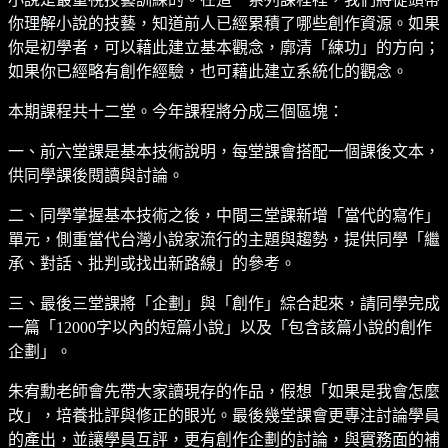
你理解小說的技藝，知道前人已經累積了哪些創作資源。如果
你是初學者，可以藉此建立基本觀念，廓清「練功」的方向；
如果你已經略有創作經驗，也可藉此建立系統化的觀念。
本期課程共十二堂。今年課程將分成三個區塊：
一、前六堂課是基本技術說明，每堂課會搭配一個課後文本，
供同學課後閱讀與討論。
二、同學掌握基本技術之後，中間三堂課新增「當代的寫作」
單元，側重當代台灣小說家流行的主題與趨勢，提供同學「繼
承、對話、批判或找出新路線」的參考。
三、最後三堂課將「企劃」與「創作」綜合起來，請同學完成
一篇「12000字以內的短篇小說」以及「包含該篇小說的創作
企劃」。
朱宥勳老師會先帶大家讀現存的作品，假想「如果是我會怎麼
改」，培養批評與修正的眼光。最後幾堂課會更專注討論學員
的產出，並讓學員互評，更有創作企劃的討論，與實務面的補