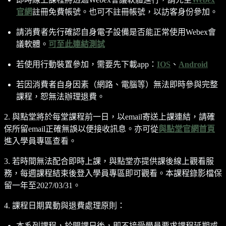
官網
註冊免費帳號。也可不註冊帳號，以訪客身份參加。
請消費者先行確認自身電子設備是否能正常使用Webex會
議軟體。
可至此連結測試
若使用行動裝置參加，需要先下載app：
IOS
、
Android
若因消費者自身因素（網路、電腦等）無法即時參與完整
課程，恕無法辦理退費。
2. 與點堂將於每堂課程前一日，以email寄送上課連結，請確
保所留email正確無誤以便接收訊息。亦可從
與點堂官網首頁
進入學員專區查看。
3. 若時間無法配合即時上課，與點堂亦提供課後線上觀看服
務，每週課程結束後登入學員專區即可觀看。本課程錄影檔保
留一年至2027/03/31。
4. 課程日期異動與退費處理原則：
本系列課程，於開課日後，即不接受學員要求課程延期或