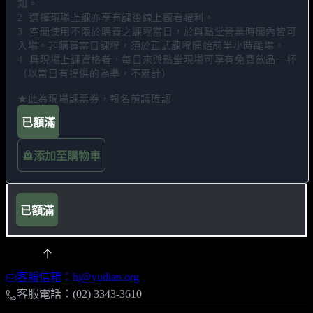
知。 

2. 選擇現場上課亦享有課後線上觀看權利。 

3. 空間使用不限於購買之課程當日，於與點堂營業時間內皆可
入場。非購買當日課程，須於正式課程開始前半小時離場。 

4. 具現場上課資格者，每日來與點堂現場可享有免費飲品一杯
（以當日有提供的為準，不累計）

★此為現場課票券，報名前請確認
已額滿
添加至購物車
已額滿
客服信箱：hi@yudian.org
客服電話：(02) 3343-3610