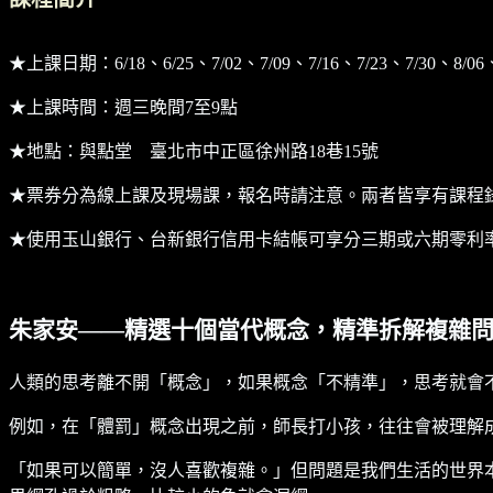
★上課日期：6/18、6/25、7/02、7/09、7/16、7/23、7/30、8/0
★上課時間：週三晚間7至9點
★地點：與點堂 臺北市中正區徐州路18巷15號
★票券分為線上課及現場課，報名時請注意。兩者皆享有課程
★使用玉山銀行、台新銀行信用卡結帳可享分三期或六期零利
朱家安——精選十個當代概念，精準拆解複雜
人類的思考離不開「概念」，如果概念「不精準」，思考就會
例如，在「體罰」概念出現之前，師長打小孩，往往會被理解
「如果可以簡單，沒人喜歡複雜。」但問題是我們生活的世界