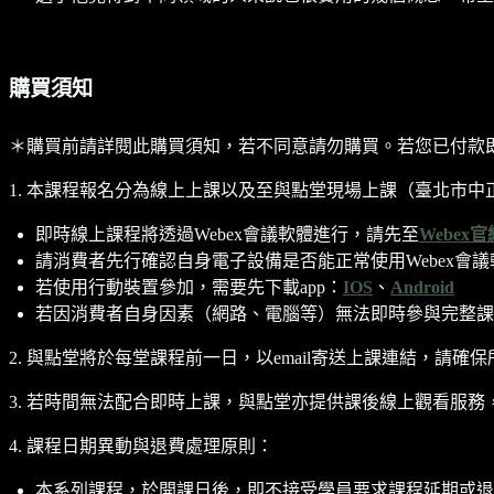
購買須知
＊購買前請詳閱此購買須知，若不同意請勿購買。若您已付款
1. 本課程報名分為線上上課以及至與點堂現場上課（臺北市中正
即時線上課程將透過Webex會議軟體進行，請先至
Webex官
請消費者先行確認自身電子設備是否能正常使用Webex會議
若使用行動裝置參加，需要先下載app：
IOS
、
Android
若因消費者自身因素（網路、電腦等）無法即時參與完整課
2. 與點堂將於每堂課程前一日，以email寄送上課連結，請確保
3. 若時間無法配合即時上課，與點堂亦提供課後線上觀看服務，
4. 課程日期異動與退費處理原則：
本系列課程，於開課日後，即不接受學員要求課程延期或退