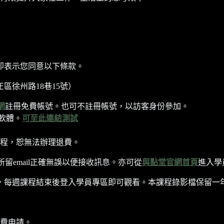
即表示您同意以下條款。
區徐州路18巷15號）
網
註冊免費帳號。也可不註冊帳號，以訪客身份參加。
軟體。
可至此連結測試
程，恕無法辦理退費。
所留email正確無誤以便接收訊息。亦可從
與點堂官網首頁
進入學
每週課程結束後登入學員專區即可觀看。本課程錄影檔保留一年至202
費申請。