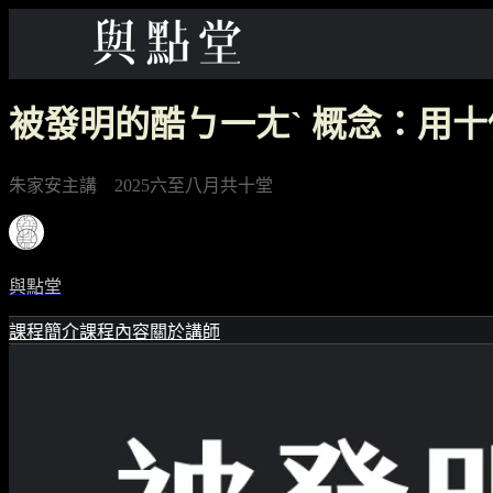
被發明的酷ㄅ一ㄤˋ 概念：用
朱家安主講 2025六至八月共十堂
與點堂
課程簡介
課程內容
關於講師