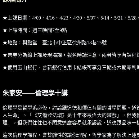
★上課日期：4/09、4/16、4/23、4/30、5/07、5/14、5/21、5/2
★上課時間：週三晚間7至9點
★地點：與點堂 臺北市中正區徐州路18巷15號
★票券分為線上課及現場課，報名時請注意。兩者皆享有課程
★使用玉山銀行、台新銀行信用卡結帳可享分三期或六期零利
朱家安——倫理學十講
倫理學是哲學系必修，討論跟道德和價值有關的哲學問題。道
人生命」、「《艾爾登法環》是十年來最偉大的遊戲」，但我
理」，但我們往往也不願意這麼容易就承認說，道德跟品味一
這次倫理學課程，會整體性的讓你理解，哲學家為了解決上述