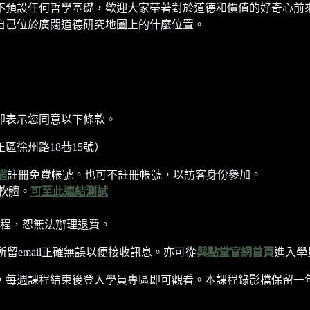
不預設任何哲學基礎，歡迎大家帶著對於道德和價值的好奇心前
自己位於廣闊道德研究地圖上的什麼位置。
即表示您同意以下條款。
區徐州路18巷15號）
網
註冊免費帳號。也可不註冊帳號，以訪客身份參加。
軟體。
可至此連結測試
程，恕無法辦理退費。
所留email正確無誤以便接收訊息。亦可從
與點堂官網首頁
進入學
每週課程結束後登入學員專區即可觀看。本課程錄影檔保留一年至202