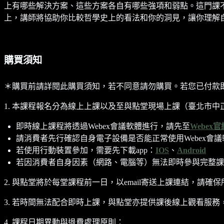
上有哪些解決方案、這些方案各自有哪些強項和弱點。這門課
上，講師將協助你比較哲學史上的看法和你的洞見，讓你理解
購買須知
＊購買前請詳閱此購買須知，若不同意請勿購買。若您已付款
1. 本課程報名分為線上上課以及至與點堂現場上課（臺北市中正
即時線上課程將透過Webex會議軟體進行，請先至
Webex官
請消費者先行確認自身電子設備是否能正常使用Webex會議
若使用行動裝置參加，需要先下載app：
IOS
、
Android
若因消費者自身因素（網路、電腦等）無法即時參與完整課
2. 與點堂將於每堂課程前一日，以email寄送上課連結，請確保
3. 若時間無法配合即時上課，與點堂亦提供課後線上觀看服務，
4. 課程日期異動與退費處理原則：