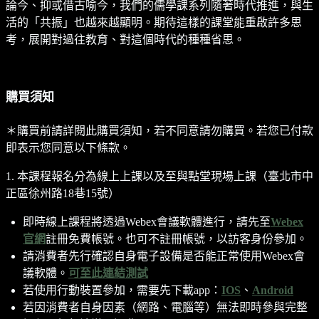
論今、抑或借古喻今，我們的儒學課系列隨著時代推進，與生
活的「共振」也越來越顯明。期待這樣的課堂能重啟許多思
考，展開對過往教育、對這個時代的種種省思。
購買須知
＊購買前請詳閱此購買須知，若不同意請勿購買。若您已付款
即表示您同意以下條款。
1. 本課程報名分為線上上課以及至與點堂現場上課（臺北市中
正區徐州路18巷15號）
即時線上課程將透過Webex會議軟體進行，請先至
Webex
官網
註冊免費帳號。也可不註冊帳號，以訪客身份參加。
請消費者先行確認自身電子設備是否能正常使用Webex會
議軟體。
可至此連結測試
若使用行動裝置參加，需要先下載app：
IOS
、
Android
若因消費者自身因素（網路、電腦等）無法即時參與完整