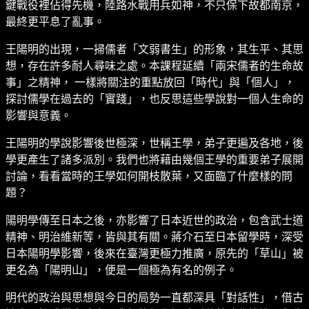
鍵戰役裡佔得先機，陸路水戰用兵如神，不只保下故都南京，
最終更平息了亂事。
王陽明的出現，一掃儒者「文弱書生」的形象，其生平、其思
想，存在許多耐人尋味之處。本課程延續「兩宋儒者的生命故
事」之精神， 一樣將關注的重點放回「時代」與「個人」，
探討儒學在過去的「實踐」，也反思這些學說對一個人生命的
影響與意義。
王陽明的學說影響後世極深，世稱王學，弟子更遍及各地，後
學更產生了諸多派別。我們也將藉由幾個王學的重要弟子展開
討論，看看當時的王學如何開枝散葉，又面臨了什麼樣的問
題？
陽明學傳至日本之後，亦影響了日本近世的政治，包含武士道
精神、明治維新等，皆與其有關。蔣介石至日本留學時，深受
日本陽明學影響，後來在臺灣更極力推廣，原先的「草山」被
更名為「陽明山」，便是一個極為有名的例子。
明代的政治與思想與今日的局勢一直都深具「對話性」，借古