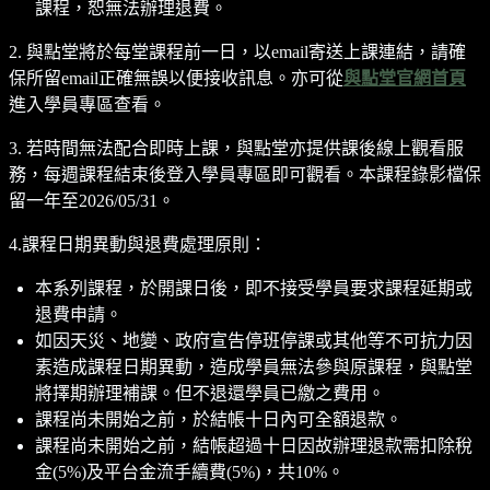
課程，恕無法辦理退費。
2. 與點堂將於每堂課程前一日，以email寄送上課連結，請確
保所留email正確無誤以便接收訊息。亦可從
與點堂官網首頁
進入學員專區查看。
3. 若時間無法配合即時上課，與點堂亦提供課後線上觀看服
務，每週課程結束後登入學員專區即可觀看。本課程錄影檔保
留一年至2026/05/31。
4.課程日期異動與退費處理原則：
本系列課程，於開課日後，即不接受學員要求課程延期或
退費申請。
如因天災、地變、政府宣告停班停課或其他等不可抗力因
素造成課程日期異動，造成學員無法參與原課程，與點堂
將擇期辦理補課。但不退還學員已繳之費用。
課程尚未開始之前，於結帳十日內可全額退款。
課程尚未開始之前，結帳超過十日因故辦理退款需扣除稅
金(5%)及平台金流手續費(5%)，共10%。