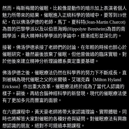
然而，梅斯梅爾的催眠，比較像是動作的暗示加上表演者個人
魅力所帶來的結果，催眠進入正統科學的領域中，要等到19世
紀，在以佛洛伊德的老師，馬丁・夏科特(Jean-Martin Charcot)
為首的巴黎學派以及以伯恩海姆(Hippolyte Bernheim)為首的南
錫學派，兩大精神科學學派的爭論中，逐漸成形並深化的。
接著，佛洛伊德承接了老師們的討論，在年輕的時候也醉心於
催眠研究，雖然最後放棄了催眠，但他曾做過的臨床實驗，對
於他後來建立精神分析理論體系奠定重要基礎。
佛洛伊德之後，催眠療法仍然在科學界的努力下不斷成長，直
到被稱為現代催眠之父的米爾頓・艾瑞克森（Milton Hyland
Erickson）作出重大改革，催眠療法終於成為了當代人認識的
樣子。嗣後，再結合腦神經科學的新發現，現代的催眠療法便
有了更加多元而豐富的面貌。
在六週課程中，黃天豪老師將帶大家認識理論、實際體驗，同
時也將解答大家對催眠的各種好奇與疑問。對催眠療法有興趣
想認識的朋友，絕對不可錯過本期課程。