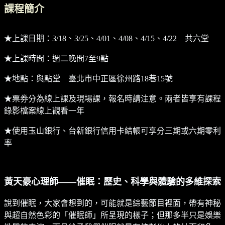
課程簡介
★上課日期：3/18、3/25、4/01、4/08、4/15、4/22 共六堂
★上課時間：週二晚間7至9點
★地點：與點堂 臺北市中正區徐州路18巷15號
★票券分為線上課及現場課，報名時請注意。兩者皆享有課程
錄影檔案線上觀看一年
★使用玉山銀行、台新銀行信用卡結帳可享分三期或六期零利
率
黃天豪心理師——催眠：歷史、科學與體驗的多維探索
說到催眠，大家會想到的，可能就是綜藝節目裡面，帶有神秘
與超自然色彩的「催眠師」所呈現的樣子；但那多半只是娛樂