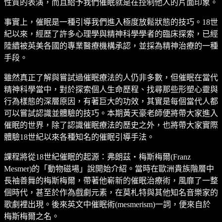
性質的表演，而且給予我們催眠就是在控制他人的片面印象。
事實上，催眠是一種引導我們進入極度放鬆狀態的技巧。18世
紀以來，經歷了許多心理學與精神科學學者的臨床探索，已經
陸續被英美各國的專業醫療機構承認，並採為精神治療的一種
手段。
雖然真正了解與嘗試過催眠療法的人仍非多數，但催眠在當代
精神科學當中，對於探索個人生命歷程、找尋那些形塑心靈與
行為樣態的深層原因，有著巨大的功效，其實是每個當代人都
可以嘗試認識並體驗的技巧。本期黃天豪老師便將帶大家進入
催眠的世界，除了認識催眠療法的歷史之外，也將帶大家實際
體驗18世紀以來各種知名的催眠引導手法。
課程將從18世紀催眠的起源：弗朗茲・梅斯梅爾(Franz
Mesmer)的「動物磁場」說開始介紹。當時在歐洲貴族階層中
長袖善舞的梅斯梅爾，帶著他嶄新的催眠治療術，風靡了一整
個時代，甚至於作為戲劇元素，在莫札特與其他知名音樂家的
歌劇裡出現。後來英文中催眠術(mesmerism)一詞，便來自於
梅斯梅爾之名。