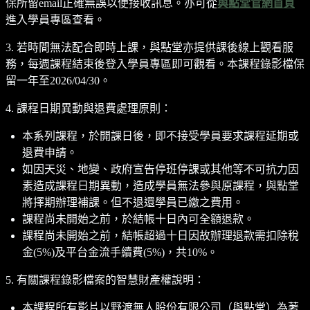
保所留email正確無誤以便接收訊息。亦可從
與點堂官網首頁
進入學員專區查看。
3. 若時間無法配合即時上課，與點堂亦提供課後線上觀看服
務，每週課程結束後登入學員專區即可觀看。本課程錄影檔保
留一年至2026/04/30。
4. 課程日期異動與退費處理原則：
本系列課程，於開課日後，即不接受學員要求課程延期或
退費申請。
如因天災、地變、政府宣告停班停課或其他等不可抗力因
素造成課程日期異動，造成學員無法參與原課程，與點堂
將擇期辦理補課。但不退還學員已繳之費用。
課程尚未開始之前，於結帳十日內可全額退款。
課程尚未開始之前，結帳超過十日因故辦理退款需扣除稅
金(5%)及平台金流手續費(5%)，共10%。
5. 有關課程錄影檔案的智慧財產權說明：
本課程所有影片以野渡無人股份有限公司（與點堂）為著