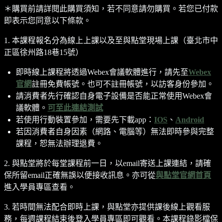
＊購買前請詳閱此購買須知，若不同意請勿購買。若您已付款
即表示您同意以下條款。
1. 本課程報名分為線上上課以及至與點堂現場上課（臺北市中
正區徐州路18巷15號）
即時線上課程將透過Webex會議軟體進行，請先至
Webex
官網
註冊免費帳號。也可不註冊帳號，以訪客身份參加。
請消費者先行確認自身電子設備是否能正常使用Webex會
議軟體。
可至此連結測試
若使用行動裝置參加，需要先下載app：
IOS
、
Android
若因消費者自身因素（網路、電腦等）無法即時參與完整
課程，恕無法辦理退費。
2. 與點堂將於每堂課程前一日，以email寄送上課連結，請確
保所留email正確無誤以便接收訊息。亦可從
與點堂官網首頁
進入學員專區查看。
3. 若時間無法配合即時上課，與點堂亦提供課後線上觀看服
務，每週課程結束後登入學員專區即可觀看。本課程錄影檔保