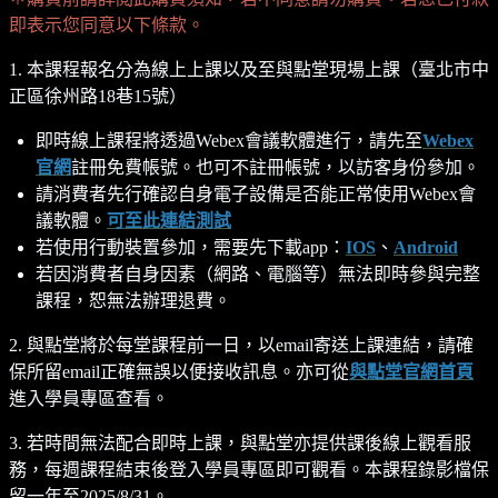
即表示您同意以下條款。
1. 本課程報名分為線上上課以及至與點堂現場上課（臺北市中
正區徐州路18巷15號）
即時線上課程將透過Webex會議軟體進行，請先至
Webex
官網
註冊免費帳號。也可不註冊帳號，以訪客身份參加。
請消費者先行確認自身電子設備是否能正常使用Webex會
議軟體。
可至此連結測試
若使用行動裝置參加，需要先下載app：
IOS
、
Android
若因消費者自身因素（網路、電腦等）無法即時參與完整
課程，恕無法辦理退費。
2. 與點堂將於每堂課程前一日，以email寄送上課連結，請確
保所留email正確無誤以便接收訊息。亦可從
與點堂官網首頁
進入學員專區查看。
3. 若時間無法配合即時上課，與點堂亦提供課後線上觀看服
務，每週課程結束後登入學員專區即可觀看。本課程錄影檔保
留一年至2025/8/31。