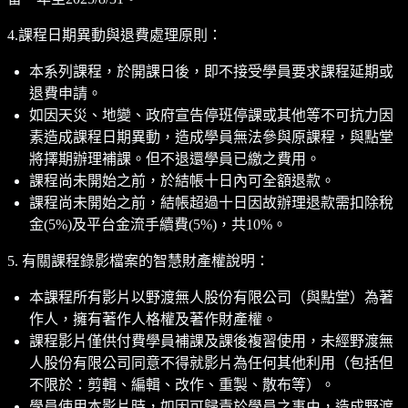
4.課程日期異動與退費處理原則：
本系列課程，於開課日後，即不接受學員要求課程延期或
退費申請。
如因天災、地變、政府宣告停班停課或其他等不可抗力因
素造成課程日期異動，造成學員無法參與原課程，與點堂
將擇期辦理補課。但不退還學員已繳之費用。
課程尚未開始之前，於結帳十日內可全額退款。
課程尚未開始之前，結帳超過十日因故辦理退款需扣除稅
金(5%)及平台金流手續費(5%)，共10%。
5. 有關課程錄影檔案的智慧財產權說明：
本課程所有影片以野渡無人股份有限公司（與點堂）為著
作人，擁有著作人格權及著作財產權。
課程影片僅供付費學員補課及課後複習使用，未經野渡無
人股份有限公司同意不得就影片為任何其他利用（包括但
不限於：剪輯、編輯、改作、重製、散布等）。
學員使用本影片時，如因可歸責於學員之事由，造成野渡