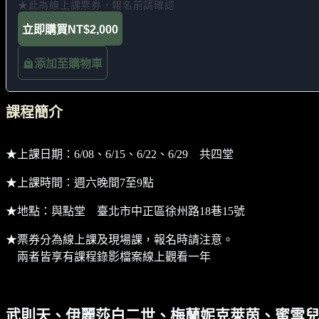
★此為線上課票券，報名前請確認
立即購買
NT$2,000
添加至購物車
課程簡介
★上課日期：6/08、6/15、6/22、6/29 共四堂
★上課時間：週六晚間7至9點
★地點：與點堂 臺北市中正區徐州路18巷15號
★票券分為線上課及現場課，報名時請注意。
兩者皆享有課程錄影檔案線上觀看一年
武則天、伊麗莎白二世、梅蘭妮克萊茵、蜜雪