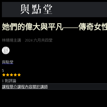
她們的偉大與平凡——傳奇女
林晴晴主講 2024 六月共四堂
與點堂
5
1 則評論
課程簡介
課程內容
關於講師