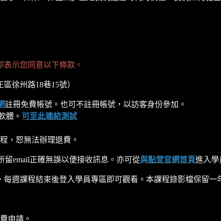
即表示您同意以下條款。
區徐州路18巷15號）
網
註冊免費帳號。也可不註冊帳號，以訪客身份參加。
軟體。
可至此連結測試
程，恕無法辦理退費。
所留email正確無誤以便接收訊息。亦可從
與點堂官網首頁
進入學
每週課程結束後登入學員專區即可觀看。本課程錄影檔保留一年至202
費申請。