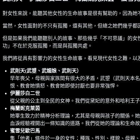
對女性來說，能聽其他女性的生命故事是很有幫助的，因為她
當然，女性面對的不只有孤獨，還有其他，但總之她們幾乎都
但是如果我們能聽聽別人的故事、那些幾乎「不可思議」的女
功」不在於克服孤獨，而是與孤獨共處。
我們將從具有影響力的女性生命故事，看見現代女性之難，以
武則天(武曌、武媚娘、武則天）
早年喪父，母親與家族間有很大的矛盾，武曌（武則天本名
恨、教會她憤怒、教會她即使討厭也要非常強悍。
伊麗莎白二世
從父親的公主到全民的女神。我們從黛妃的意外和哈利王子
梅蘭妮克萊茵
她畢生致力於精神分析理論，尤其是母親與孩子的關係。她
血淚經驗裡開出一條知識的道路。我們從她的理論和生命故
蜜雪兒歐巴馬
集「他者」條件於一身的女性：種族、性別、樣貌、母親、