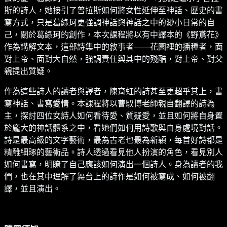
斯的詩人，她接引了普拉斯如何將女性延伸至神話、歷史的書
寫方式，只是葛綠珂更強調神話與神話之中的渺小日常的自
己，關於葛綠珂的創作，本次課程將以有中譯本的《野鳶花》
作為講解文本，這部詩集中的敘事者——花園裡的播種者，面
對上帝、面對大自然，強調責任與其中的殘酷，對上帝、對父
親提出質疑。
作為這些詩人的讀者與譯者，陳育虹的詩甚至更超乎其上，書
寫神話、書寫愛情。本課程將以曹馭博老師親自翻譯的詩為
主，探討四位女詩人如何看待愛、質疑愛，並且如何將自身置
於龐大的神話體系之中，看她們如何用詩歌與自身處境對話。
詩是最高級的文字藝術，最為古老也最為新穎，每首好詩都是
精雕細琢的藝術品。詩人透過看見他人扮演的角色，看見別人
如何書寫，明瞭了自己應該如何演出一個詩人。身為讀者的我
們，也在其中理解了舞台上的詩作是如何被寫成、如何被翻
譯，並且演出。