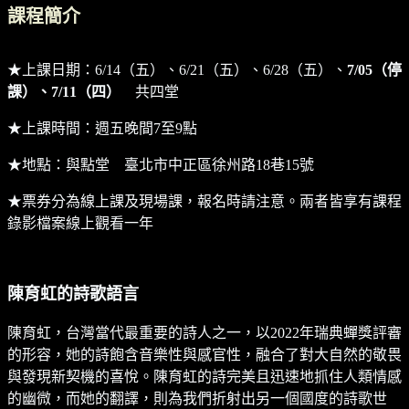
課程簡介
★上課日期：6/14（五）、6/21（五）、6/28（五）、
7/05（停
課）、7/11（四）
共四堂
★上課時間：週五晚間7至9點
★地點：與點堂 臺北市中正區徐州路18巷15號
★票券分為線上課及現場課，報名時請注意。兩者皆享有課程
錄影檔案線上觀看一年
陳育虹的詩歌語言
陳育虹，台灣當代最重要的詩人之一，以2022年瑞典蟬獎評審
的形容，她的詩飽含音樂性與感官性，融合了對大自然的敬畏
與發現新契機的喜悅。陳育虹的詩完美且迅速地抓住人類情感
的幽微，而她的翻譯，則為我們折射出另一個國度的詩歌世