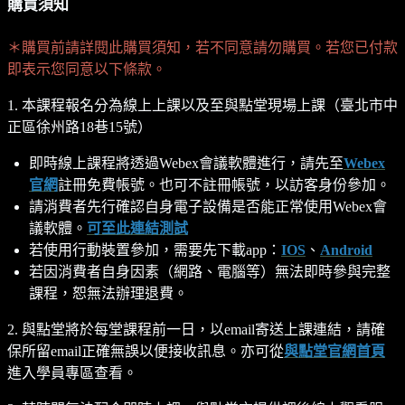
購買須知
＊購買前請詳閱此購買須知，若不同意請勿購買。若您已付款
即表示您同意以下條款。
1. 本課程報名分為線上上課以及至與點堂現場上課（臺北市中
正區徐州路18巷15號）
即時線上課程將透過Webex會議軟體進行，請先至
Webex
官網
註冊免費帳號。也可不註冊帳號，以訪客身份參加。
請消費者先行確認自身電子設備是否能正常使用Webex會
議軟體。
可至此連結測試
若使用行動裝置參加，需要先下載app：
IOS
、
Android
若因消費者自身因素（網路、電腦等）無法即時參與完整
課程，恕無法辦理退費。
2. 與點堂將於每堂課程前一日，以email寄送上課連結，請確
保所留email正確無誤以便接收訊息。亦可從
與點堂官網首頁
進入學員專區查看。