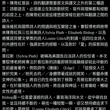
界。陳育虹曾說，詩的翻譯需要原文與譯文之外的第三種語
言：詩歌語言，必須建立在對詩歌研究、寫作與理解都有經驗
的前提之上，而陳育虹就是這樣悠遊穿梭在創作與翻譯之間的
詩人。
繼孫維民與國際詩人的閱讀與相互闡發之後，曹馭博老師將帶
來陳育虹與三位英美詩人Sylvia Pluth、Elisabeth Bishop，以及
甫獲諾貝爾文學獎的詩人Louise Glück的對讀。這四位女詩人
的共通性在於，強調女性的經驗，以及對於「愛」的探索與追
問。
普拉斯（Sylvia Plath）被稱為美國告白派詩人的佼佼者，本次
曹馭博老師將專注於普拉斯的詩藝即將到達巔峰卻就此中斷的
生前最後著作，例如詩作〈邊緣〉（Edge）：「這個女人已
臻於完美。／她死去的／／身體帶著成就的微笑，／希臘命運
女神的幻象。」將自已的生命推到了極致，而普拉斯的偉大之
處，在於展現個人的告白時，將自身與神話、社會連結，觸碰
女性的處境。
Bishop是一位喜愛漫遊的詩人，書寫海洋與水文，從中尋找自
我，並且持續不斷的，尋找一種短暫一瞬，卻又想持續追求下
去的愛。葛綠珂（Louise Elisabeth Glück） 可說是繼承了普拉