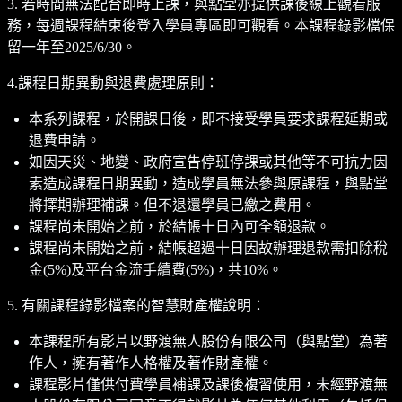
3. 若時間無法配合即時上課，與點堂亦提供課後線上觀看服
務，每週課程結束後登入學員專區即可觀看。本課程錄影檔保
留一年至2025/6/30。
4.課程日期異動與退費處理原則：
本系列課程，於開課日後，即不接受學員要求課程延期或
退費申請。
如因天災、地變、政府宣告停班停課或其他等不可抗力因
素造成課程日期異動，造成學員無法參與原課程，與點堂
將擇期辦理補課。但不退還學員已繳之費用。
課程尚未開始之前，於結帳十日內可全額退款。
課程尚未開始之前，結帳超過十日因故辦理退款需扣除稅
金(5%)及平台金流手續費(5%)，共10%。
5. 有關課程錄影檔案的智慧財產權說明：
本課程所有影片以野渡無人股份有限公司（與點堂）為著
作人，擁有著作人格權及著作財產權。
課程影片僅供付費學員補課及課後複習使用，未經野渡無