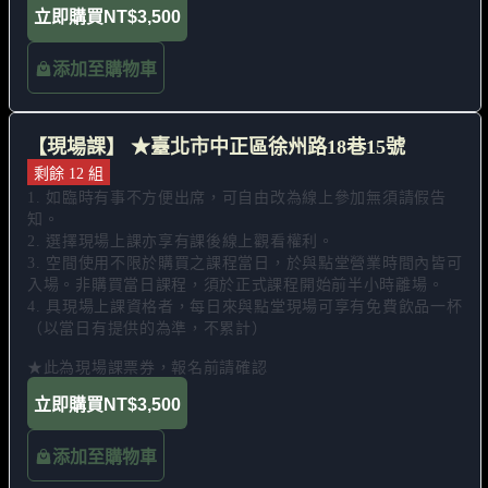
立即購買
NT$3,500
添加至購物車
【現場課】 ★臺北市中正區徐州路18巷15號
剩餘 12 組
1. 如臨時有事不方便出席，可自由改為線上參加無須請假告
知。 

2. 選擇現場上課亦享有課後線上觀看權利。 

3. 空間使用不限於購買之課程當日，於與點堂營業時間內皆可
入場。非購買當日課程，須於正式課程開始前半小時離場。 

4. 具現場上課資格者，每日來與點堂現場可享有免費飲品一杯
（以當日有提供的為準，不累計）

★此為現場課票券，報名前請確認
立即購買
NT$3,500
添加至購物車