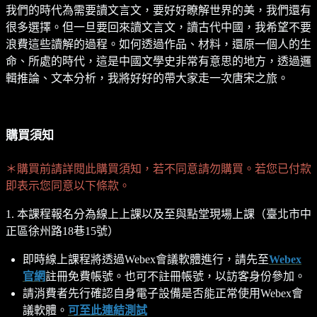
我們的時代為需要讀文言文，要好好瞭解世界的美，我們還有
很多選擇。但一旦要回來讀文言文，讀古代中國，我希望不要
浪費這些讀解的過程。如何透過作品、材料，還原一個人的生
命、所處的時代，這是中國文學史非常有意思的地方，透過邏
輯推論、文本分析，我將好好的帶大家走一次唐宋之旅。
購買須知
＊購買前請詳閱此購買須知，若不同意請勿購買。若您已付款
即表示您同意以下條款。
1. 本課程報名分為線上上課以及至與點堂現場上課（臺北市中
正區徐州路18巷15號）
即時線上課程將透過Webex會議軟體進行，請先至
Webex
官網
註冊免費帳號。也可不註冊帳號，以訪客身份參加。
請消費者先行確認自身電子設備是否能正常使用Webex會
議軟體。
可至此連結測試