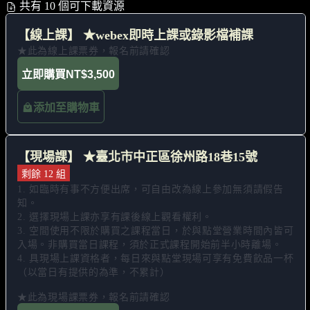
共有 10 個可下載資源
【線上課】 ★webex即時上課或錄影檔補課
★此為線上課票券，報名前請確認
立即購買
NT$3,500
添加至購物車
【現場課】 ★臺北市中正區徐州路18巷15號
剩餘 12 組
1. 如臨時有事不方便出席，可自由改為線上參加無須請假告
知。 

2. 選擇現場上課亦享有課後線上觀看權利。 

3. 空間使用不限於購買之課程當日，於與點堂營業時間內皆可
入場。非購買當日課程，須於正式課程開始前半小時離場。 

4. 具現場上課資格者，每日來與點堂現場可享有免費飲品一杯
（以當日有提供的為準，不累計）

★此為現場課票券，報名前請確認