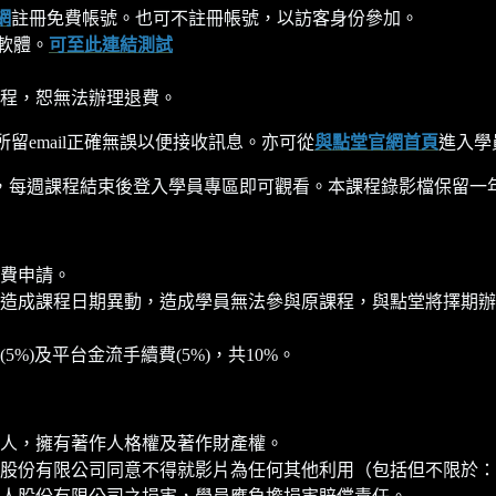
網
註冊免費帳號。也可不註冊帳號，以訪客身份參加。
軟體。
可至此連結測試
程，恕無法辦理退費。
所留email正確無誤以便接收訊息。亦可從
與點堂官網首頁
進入學
每週課程結束後登入學員專區即可觀看。本課程錄影檔保留一年至202
費申請。
造成課程日期異動，造成學員無法參與原課程，與點堂將擇期辦
)及平台金流手續費(5%)，共10%。
人，擁有著作人格權及著作財產權。
股份有限公司同意不得就影片為任何其他利用（包括但不限於：