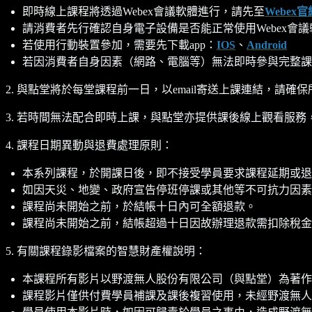
即時線上課程將透過Webex會議軟體進行，請先至
Webex官
請消費者先行確認自身電子設備是否能正常使用Webex會議
若使用行動裝置參加，需要先下載app：
IOS
、
Android
若因消費者自身因素（網路、電腦等）無法即時參與完整課
2. 與點堂將於每堂課程前一日，以email寄送上課連結，請確保
3. 若時間無法配合即時上課，與點堂亦提供課後線上觀看服務，
4. 課程日期異動與退費處理原則：
本系列課程，於開課日後，即不接受學員要求課程延期或退
如因天災、地變、政府宣告停班停課或其他等不可抗力因素
課程尚未開始之前，於結帳十日內可全額退款。
課程尚未開始之前，結帳超過十日因故辦理退款需扣除稅金(5%
5. 有關課程錄影檔案的智慧財產權說明：
本課程所有影片以野渡無人股份有限公司（與點堂）為著作
課程影片僅供付費學員補課及課後複習使用，未經野渡無人