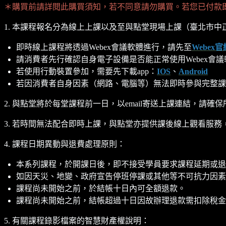
＊購買前請詳閱此購買須知，若不同意請勿購買。若您已付款
1. 本課程報名分為線上上課以及至與點堂現場上課（臺北市中正
即時線上課程將透過Webex會議軟體進行，請先至
Webex官
請消費者先行確認自身電子設備是否能正常使用Webex會議
若使用行動裝置參加，需要先下載app：
IOS
、
Android
若因消費者自身因素（網路、電腦等）無法即時參與完整課
2. 與點堂將於每堂課程前一日，以email寄送上課連結，請確保
3. 若時間無法配合即時上課，與點堂亦提供課後線上觀看服務，
4. 課程日期異動與退費處理原則：
本系列課程，於開課日後，即不接受學員要求課程延期或退
如因天災、地變、政府宣告停班停課或其他等不可抗力因素
課程尚未開始之前，於結帳十日內可全額退款。
課程尚未開始之前，結帳超過十日因故辦理退款需扣除稅金(5%
5. 有關課程錄影檔案的智慧財產權說明：