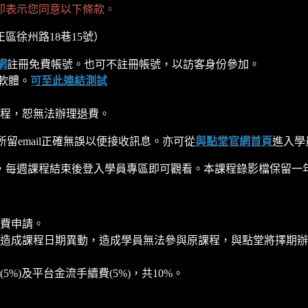
即表示您同意以下條款。
區徐州路18巷15號）
網
註冊免費帳號。也可不註冊帳號，以訪客身份參加。
軟體。
可至此連結測試
程，恕無法辦理退費。
所留email正確無誤以便接收訊息。亦可從
與點堂官網首頁
進入學
每週課程結束後登入學員專區即可觀看。本課程錄影檔保留一年至202
費申請。
造成課程日期異動，造成學員無法參與原課程，與點堂將擇期辦
)及平台金流手續費(5%)，共10%。