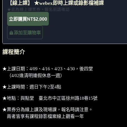
【線上課】 ★webex即時上課或錄影檔補課
★此為線上課票券，報名前請確認
立即購買
NT$2,000
添加至購物車
課程簡介
★上課日期：4/09、4/16、4/23、4/30，後四堂
（4/02逢清明連假休息一週）
★上課時間：週日下午2至4點
★地點：與點堂 臺北市中正區徐州路18巷15號
★票券分為線上課及現場課，報名時請注意。
兩者皆享有課程錄影檔案線上觀看一年