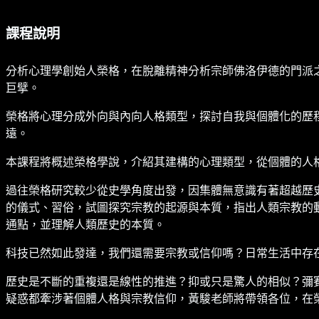
課程說明
分析心理學創始人榮格，在脫離精神分析宗師佛洛伊德的門派
巨擘。
榮格將心理分成外向與內向人格類型，探討自我與個體化的歷
遠。
本課程將概述榮格學說，介紹其建構的心理類型，從個體的人
過往榮格研究較少從史學角度出發，因集體無意識有著超越歷
的儀式、習俗，試圖探究宗教的起源與本質，指出人類宗教的
通點，並理解人類歷史的本質。
科技已然如此發達，我們還需要宗教或信仰嗎？日常生活中存
歷史是不斷的重複還是線性的推進？抑或只是驚人的相似？彌
疑惑都牽涉著個體人格與宗教信仰，黃駿老師將帶領各位，在