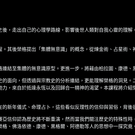
之後，走出自己的心理學路線，影響後世人類對自我心靈的理解
程。其後榮格提出「集體無意識」的概念，從煉金術、占星術、
格連結至集體的無意識原型。更進一步，將藉由柏拉圖、康德、
史的面向，但透過與宗教史的分析連結，更能理解榮格的洞見。
動力，來自於抵達永恆以及回歸合一精神的渴望。本課程將介紹
在的新年儀式、命理占卜，這些看似反理性的信仰與習俗，背後
賽亞信仰認為歷史將不斷重演，然而當我們關注歷史的特殊性時
榮格、佛洛依德、康德、黑格爾、阿德勒等人的思想中一探究竟